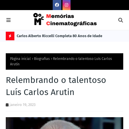
Carlos Alberto Riccelli Completa 80 Anos de Idade
Les
Ú
L
Página inicial
Biografias
Relembrando o talentoso Luís Carlos
TI
Arutin
M
Relembrando o talentoso
A
S
Luís Carlos Arutin
N
janeiro 19, 2023
O
TÍ
C