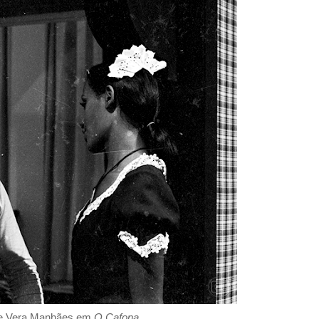
e Vera Manhães em
O Cafona