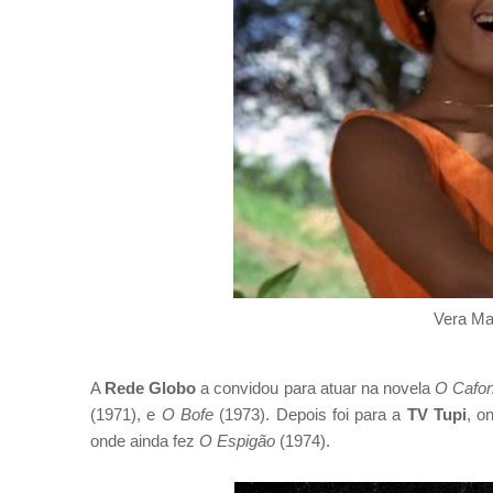
Vera M
A
Rede Globo
a convidou para atuar na novela
O Cafo
(1971), e
O Bofe
(1973). Depois foi para a
TV Tupi
, o
onde ainda fez
O Espigão
(1974).