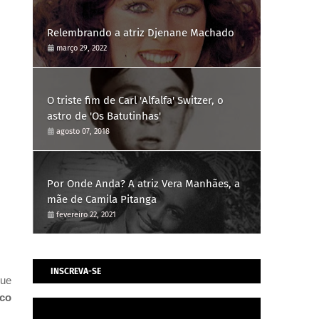
Relembrando a atriz Djenane Machado
março 29, 2022
O triste fim de Carl 'Alfalfa' Switzer, o
astro de 'Os Batutinhas'
agosto 07, 2018
Por Onde Anda? A atriz Vera Manhães, a
mãe de Camila Pitanga
fevereiro 22, 2021
INSCREVA-SE
que
co