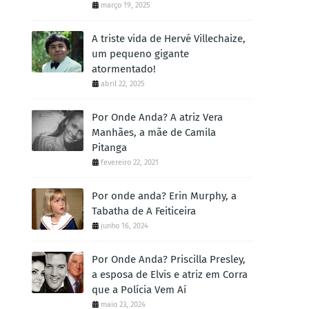
março 19, 2025
A triste vida de Hervé Villechaize,
um pequeno gigante
atormentado!
abril 22, 2025
Por Onde Anda? A atriz Vera
Manhães, a mãe de Camila
Pitanga
fevereiro 22, 2021
Por onde anda? Erin Murphy, a
Tabatha de A Feiticeira
junho 16, 2024
Por Onde Anda? Priscilla Presley,
a esposa de Elvis e atriz em Corra
que a Polícia Vem Aí
maio 23, 2024