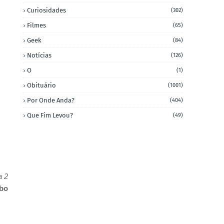
Curiosidades
(302)
Filmes
(65)
Geek
(84)
Notícias
(126)
O
(1)
Obituário
(1001)
Por Onde Anda?
(404)
Que Fim Levou?
(49)
a 2
bo