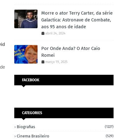
Morre o ator Terry Carter, da série
Galactica: Astronave de Combate,
aos 95 anos de idade
abril 24, 2024
vid
Por Onde Anda? O Ator Caio
Romei
março 19, 2025
 de
FACEBOOK
CATEGORIES
Biografias
(1227)
Cinema Brasileiro
(529)