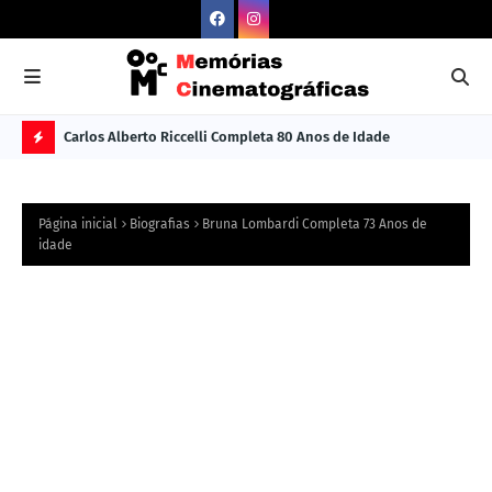
Carlos Alberto Riccelli Completa 80 Anos de Idade
Les
Ú
L
Página inicial
Biografias
Bruna Lombardi Completa 73 Anos de
TI
idade
M
A
S
N
O
TÍ
C