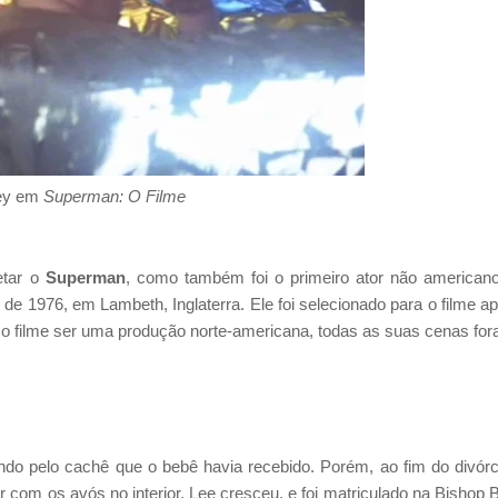
ley em
Superman: O Filme
etar o
Superman
, como também foi o primeiro ator não american
de 1976, em Lambeth, Inglaterra. Ele foi selecionado para o filme a
 o filme ser uma produção norte-americana, todas as suas cenas fo
ndo pelo cachê que o bebê havia recebido. Porém, ao fim do divórc
com os avós no interior. Lee cresceu, e foi matriculado na Bishop B