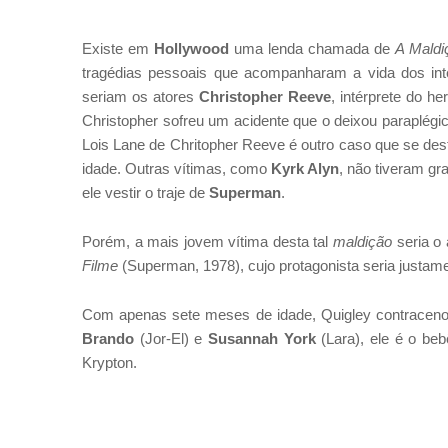
Existe em
Hollywood
uma lenda chamada de
A Mald
tragédias pessoais que acompanharam a vida dos in
seriam os atores
Christopher Reeve
, intérprete do h
Christopher sofreu um acidente que o deixou paraplég
Lois Lane de Chritopher Reeve é outro caso que se de
idade. Outras vítimas, como
Kyrk Alyn
, não tiveram gr
ele vestir o traje de
Superman
.
Porém, a mais jovem vítima desta tal
maldição
seria o 
Filme
(Superman, 1978), cujo protagonista seria justam
Com apenas sete meses de idade, Quigley contracenou
Brando
(Jor-El) e
Susannah York
(Lara), ele é o be
Krypton.