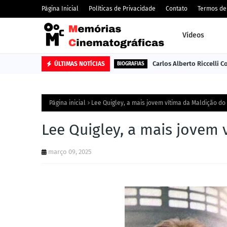
Página Inicial
Políticas de Privacidade
Contato
Termos de
Vídeos
Carlos Alberto Riccelli 
ÚLTIMAS NOTÍCIAS
BIOGRAFIAS
Página inicial
Lee Quigley, a mais jovem vítima da Maldição d
Lee Quigley, a mais jovem
março 09, 2025