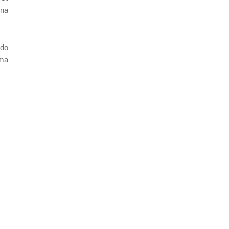
 na
ado
uma