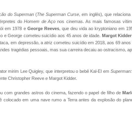
ição do Superman
(
The Superman Curse
, em inglês), que relaciona
térpretes do
Homem de Aço
nos cinemas. As mais famosas víti
erói em 1978 e
George Reeves
, que deu vida ao kryptoniano em 19
ico e George cometeu suicídio aos 45 anos de idade.
Margot Kidder
staca, em depressão, a atriz cometeu
suicídio
em 2018, aos 69 anos
andes tragédias pessoais, mas sua carreira decaiu ao ostracismo, a
ator mirim Lee Quigley, que interpretou o bebê Kal-El em
Superman:
ente Christopher Reeve e Margot Kidder.
 com grandes astros do cinema, fazendo o papel de filho de
Marl
bê colocado em uma nave rumo a Terra antes da explosão do plan