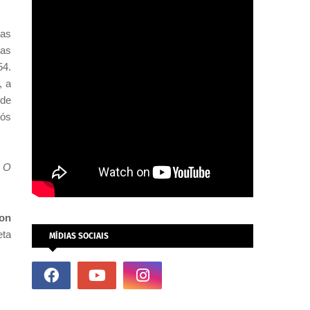
 as
mas
54.
, a
 de
pós
 O
on
eta
MÍDIAS SOCIAIS