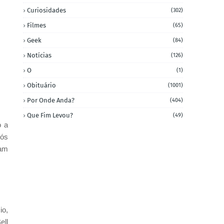
Curiosidades
(302)
Filmes
(65)
Geek
(84)
Notícias
(126)
O
(1)
Obituário
(1001)
Por Onde Anda?
(404)
Que Fim Levou?
(49)
o a
pós
ram
io,
ell