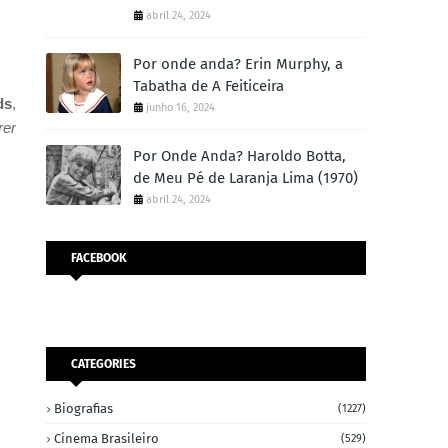
abril 24, 2024
Por onde anda? Erin Murphy, a
Tabatha de A Feiticeira
ds
,
junho 16, 2024
rer
Por Onde Anda? Haroldo Botta,
de Meu Pé de Laranja Lima (1970)
abril 24, 2024
FACEBOOK
CATEGORIES
Biografias
(1227)
Cinema Brasileiro
(529)