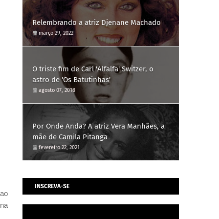
Relembrando a atriz Djenane Machado
março 29, 2022
O triste fim de Carl 'Alfalfa' Switzer, o
astro de 'Os Batutinhas'
agosto 07, 2018
Por Onde Anda? A atriz Vera Manhães, a
mãe de Camila Pitanga
fevereiro 22, 2021
INSCREVA-SE
 ao
 na