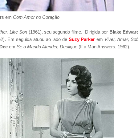
ers em
Com Amor no Coração
ther, Like Son
(1961), seu segundo filme. Dirigida por
Blake Edwar
62). Em seguida atuou ao lado de
Suzy Parker
em
Viver, Amar, Sof
 Dee
em
Se o Marido Atender, Desligue
(If a Man Answers, 1962).