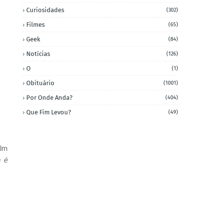
Curiosidades
(302)
Filmes
(65)
Geek
(84)
Notícias
(126)
O
(1)
Obituário
(1001)
Por Onde Anda?
(404)
Que Fim Levou?
(49)
lm
 é