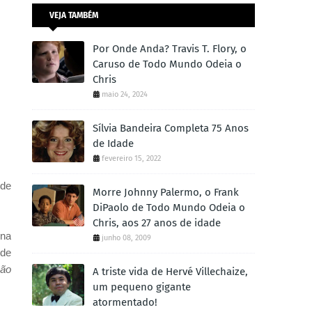
VEJA TAMBÉM
Por Onde Anda? Travis T. Flory, o
Caruso de Todo Mundo Odeia o
Chris
maio 24, 2024
Sílvia Bandeira Completa 75 Anos
de Idade
fevereiro 15, 2022
 de
Morre Johnny Palermo, o Frank
DiPaolo de Todo Mundo Odeia o
Chris, aos 27 anos de idade
 na
junho 08, 2009
 de
ção
A triste vida de Hervé Villechaize,
um pequeno gigante
atormentado!