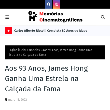
Carlos Alberto Riccelli Completa 80 Anos de Idade
Les
Ú
L
Página inicial
Notícias
Aos 93 Anos, James Hong Ganha Uma
TI
Estrela na Calçada da Fama
M
Aos 93 Anos, James Hong
A
S
Ganha Uma Estrela na
N
Calçada da Fama
O
TÍ
maio 11, 2022
C