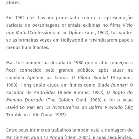
atores.
Em 1962 eles haviam protestado contra a representação
caricata de personagens orientais exibidas no filme
Vício
que Mata
(Confessions of an Opium Eater, 1962), tornando-
se as primeiras vozes em Hollywood a reivindicarem papéis
menos humilhantes.
Mas foi somente na década de 1980 que o ator começou a
ficar conhecido pelo grande público, após atuar na
comédia
Apetem os Cintos, O Piloto Sumiu!
(Airplane!,
1980). Hong então atuou em filmes como
Blade Runner: O
Caçador de Androides
(Blade Runner, 1982),
O Rapto do
Menino Dourado
(The Golden Child, 1986) e foi o vilão
David Lo Pan em
Os Aventureiros do Bairro Proibido
(Big
Trouble in Little China, 1987).
Entre seus inúmeros trabalhos também está a dublagem do
Mr. Jing em
Kung Fu Panda
(Idem, 2004), e suas sequências.