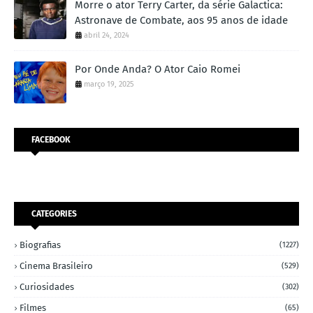
Morre o ator Terry Carter, da série Galactica:
Astronave de Combate, aos 95 anos de idade
abril 24, 2024
Por Onde Anda? O Ator Caio Romei
março 19, 2025
FACEBOOK
CATEGORIES
Biografias
(1227)
Cinema Brasileiro
(529)
Curiosidades
(302)
Filmes
(65)