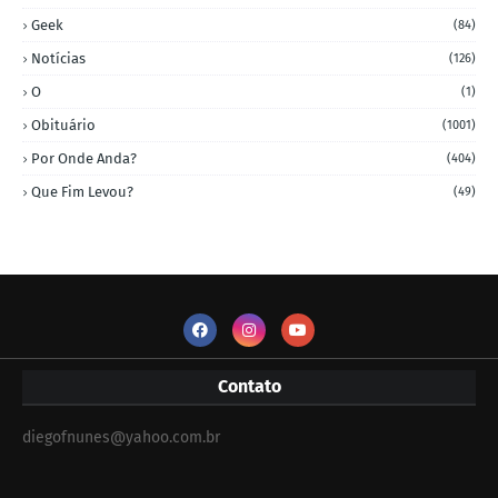
Geek
(84)
Notícias
(126)
O
(1)
Obituário
(1001)
Por Onde Anda?
(404)
Que Fim Levou?
(49)
Contato
diegofnunes@yahoo.com.br