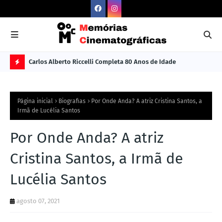
Carlos Alberto Riccelli Completa 80 Anos de Idade
Les
Ú
L
Página inicial
Biografias
Por Onde Anda? A atriz Cristina Santos, a
TI
Irmã de Lucélia Santos
M
Por Onde Anda? A atriz
A
S
Cristina Santos, a Irmã de
N
Lucélia Santos
O
TÍ
agosto 07, 2021
C