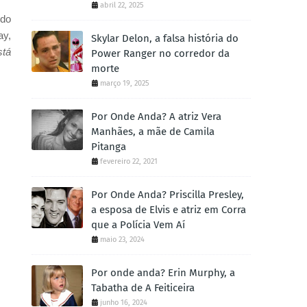
abril 22, 2025
ndo
ay,
Skylar Delon, a falsa história do
stá
Power Ranger no corredor da
morte
março 19, 2025
Por Onde Anda? A atriz Vera
Manhães, a mãe de Camila
Pitanga
fevereiro 22, 2021
Por Onde Anda? Priscilla Presley,
a esposa de Elvis e atriz em Corra
que a Polícia Vem Aí
maio 23, 2024
Por onde anda? Erin Murphy, a
Tabatha de A Feiticeira
junho 16, 2024