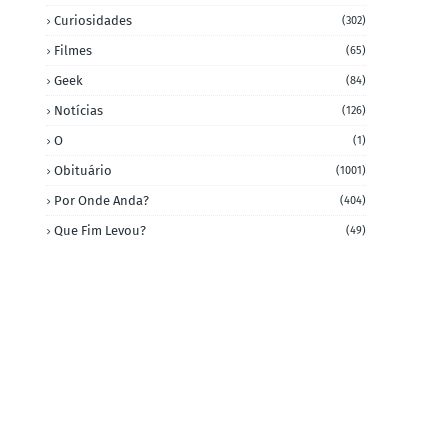
Curiosidades
(302)
Filmes
(65)
Geek
(84)
Notícias
(126)
O
(1)
Obituário
(1001)
Por Onde Anda?
(404)
Que Fim Levou?
(49)