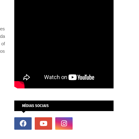
res
 da
 of
los
MÍDIAS SOCIAIS