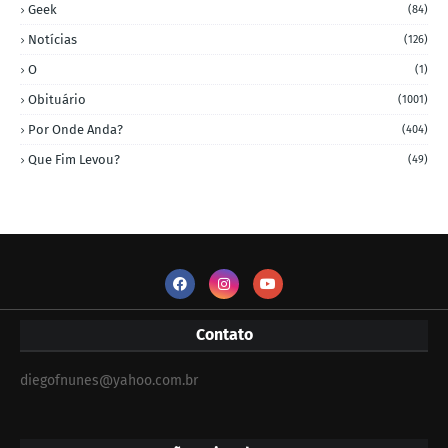
Geek
(84)
Notícias
(126)
O
(1)
Obituário
(1001)
Por Onde Anda?
(404)
Que Fim Levou?
(49)
Contato
diegofnunes@yahoo.com.br