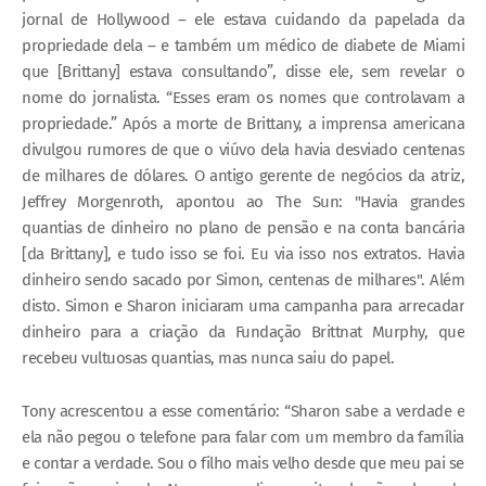
jornal de Hollywood – ele estava cuidando da papelada da
propriedade dela – e também um médico de diabete de Miami
que [Brittany] estava consultando”, disse ele, sem revelar o
nome do jornalista. “Esses eram os nomes que controlavam a
propriedade.”
Após a morte de Brittany, a imprensa americana
divulgou rumores de que o viúvo dela havia desviado centenas
de milhares de dólares. O antigo gerente de negócios da atriz,
Jeffrey Morgenroth, apontou ao The Sun: "Havia grandes
quantias de dinheiro no plano de pensão e na conta bancária
[da Brittany], e tudo isso se foi. Eu via isso nos extratos. Havia
dinheiro sendo sacado por Simon, centenas de milhares". Além
disto. Simon e Sharon iniciaram uma campanha para arrecadar
dinheiro para a criação da Fundação Brittnat Murphy, que
recebeu vultuosas quantias, mas nunca saiu do papel.
Tony acrescentou a esse comentário: “Sharon sabe a verdade e
ela não pegou o telefone para falar com um membro da família
e contar a verdade. Sou o filho mais velho desde que meu pai se