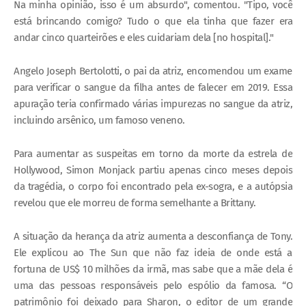
Na minha opinião, isso é um absurdo", comentou. "Tipo, você
está brincando comigo? Tudo o que ela tinha que fazer era
andar cinco quarteirões e eles cuidariam dela [no hospital]."
Angelo Joseph Bertolotti, o pai da atriz, encomendou um exame
para verificar o sangue da filha antes de falecer em 2019. Essa
apuração teria confirmado várias impurezas no sangue da atriz,
incluindo arsênico, um famoso veneno.
Para aumentar as suspeitas em torno da morte da estrela de
Hollywood, Simon Monjack partiu apenas cinco meses depois
da tragédia, o corpo foi encontrado pela ex-sogra, e a autópsia
revelou que ele morreu de forma semelhante a Brittany.
A situação da herança da atriz aumenta a desconfiança de Tony.
Ele explicou ao The Sun que não faz ideia de onde está a
fortuna de US$ 10 milhões da irmã, mas sabe que a mãe dela é
uma das pessoas responsáveis pelo espólio da famosa. “O
patrimônio foi deixado para Sharon, o editor de um grande