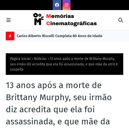
Carlos Alberto Riccelli Completa 80 Anos de Idade
Les
Ú
L
Página inicial
Notícias
13 anos após a morte de Brittany Murphy,
TI
seu irmão diz acredita que ela foi assassinada, e que mãe da atriz é
suspeita
M
A
13 anos após a morte de
S
Brittany Murphy, seu irmão
N
O
diz acredita que ela foi
TÍ
assassinada, e que mãe da
C