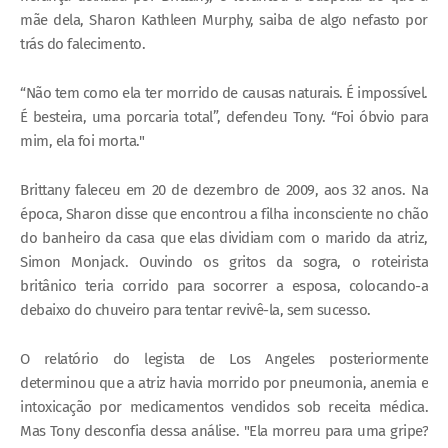
mãe dela, Sharon Kathleen Murphy, saiba de algo nefasto por
trás do falecimento.
“Não tem como ela ter morrido de causas naturais. É impossível.
É besteira, uma porcaria total”, defendeu Tony. “Foi óbvio para
mim, ela foi morta."
B
rittany faleceu em 20 de dezembro de 2009, aos 32 anos. Na
época, Sharon disse que encontrou a filha inconsciente no chão
do banheiro da casa que elas dividiam com o marido da atriz,
Simon Monjack. Ouvindo os gritos da sogra, o roteirista
britânico teria corrido para socorrer a esposa, colocando-a
debaixo do chuveiro para tentar revivê-la, sem sucesso.
O relatório do legista de Los Angeles posteriormente
determinou que a atriz havia morrido por pneumonia, anemia e
intoxicação por medicamentos vendidos sob receita médica.
Mas Tony desconfia dessa análise. "Ela morreu para uma gripe?