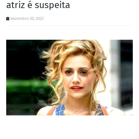
atriz é suspeita
I
A
dezembro 20, 2022
S