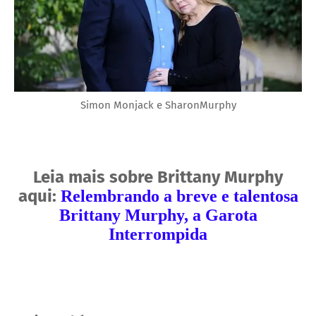
Simon Monjack e SharonMurphy
Leia mais sobre Brittany Murphy
aqui:
Relembrando a breve e talentosa
Brittany Murphy, a Garota
Interrompida