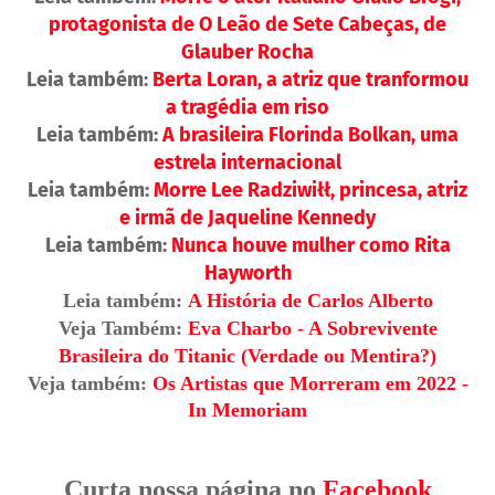
protagonista de O Leão de Sete Cabeças, de
Glauber Rocha
Leia também:
Berta Loran, a atriz que tranformou
a tragédia em riso
Leia também:
A brasileira Florinda Bolkan, uma
estrela internacional
Leia também:
Morre Lee Radziwiłł, princesa, atriz
e irmã de Jaqueline Kennedy
Leia também:
Nunca houve mulher como Rita
Hayworth
Leia também:
A História de Carlos Alberto
Veja Também:
Eva Charbo - A Sobrevivente
Brasileira do Titanic (Verdade ou Mentira?)
Veja também:
Os Artistas que Morreram em 2022 -
In Memoriam
Curta nossa página no
Facebook