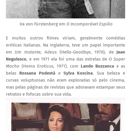
Ira von Fürstenberg em
O Incomparável Espião
E muitos outros filmes viriam, geralmente comédias
eróticas italianas. Na Inglaterra, teve um papel importante
em
Um Instante, Adeus
(
Hello-Goodbye, 1970), de
Jean
Negulesco
, e e
m 1971 ela foi uma das estrelas de
O Super
Macho
(
Homo Eroticus
, 1971)
, com
Lando Buzzanca
e as
belas
Rossana Podestà
e
Sylva Koscina
. Sua beleza e
curvas voluptuosas não eram exploradas só pelo cinema,
mas pelas páginas de revistas que adoravam estampar seus
retratos e fofocas sobre sua vida.