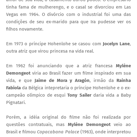
tinha fama de mulherengo, e o casal se divorciou em Las
Vegas em 1964. O divórcio com o industrial foi uma das
condições de seu ex-marido para que Ira pudesse ver os
filhos novamente.
Em 1973 o príncipe Hohenlohe se casou com
Jocelyn Lane
,
outra atriz que virou princesa na vida real.
Em 1962 foi anunciando que a atriz francesa
Mylène
Demongeot
viria ao Brasil fazer um filme inspirado em sua
vida, e que
Jaime de Mora y Aragón
, irmão da
Rainha
Fabiola
da Bélgica intepretaria o príncipe Hohenlohe e o ex-
campeão olímpico de esqui
Tony Sailer
daria vida a Baby
Pignatari.
Porém, a idéia original do filme não foi realizada por
questões contratuais, mas
Mylène Demongeot
veio ao
Brasil e filmou
Copacabana Palace
(1963), onde interpretou