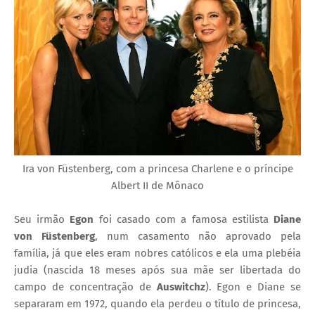
Ira von Füstenberg, com
a princesa Charlene e o príncipe
Albert II de Mônaco
Seu irmão
Egon
foi casado com a famosa estilista
Diane
von Füstenberg
, num casamento não aprovado pela
família, já que eles eram nobres católicos e ela uma plebéia
judia (nascida 18 meses após sua mãe ser libertada do
campo de concentração de
Auswitchz
). Egon e Diane se
separaram em 1972, quando ela perdeu o título de princesa,