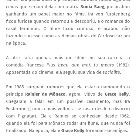
cenas que seriam dela com a atriz
Sonia Saeg
,que acabou
ganhando um papel maior no filme. Ira von Fürstenberg
ficou furiosa quando retornou e descobriu, e o romance do
casal terminou. O filme ficou confuso, e acabou não
fazendo sucesso como as demais obras de Cardoso faziam
na época.
A atriz faria apenas mais um filme em sua carreira, a
comédia francesa
Plus beau que moi, tu meurs
(1982).
Aposentada do cinema, ela seguiu sua vida de
socialite
.
Em 1985 surgiram rumores que ela estaria namorando o
príncipe
Rainier de Mônaco
, agora viúvo de
Grace Kelly
.
Chegaram a falar em um possível casamento, mas Ira
Füsternberg nunca mais voltou a se casar desde o divórcio
com Pignatari. Ela e Rainier se conheciam desde 1962,
quando ela foi para Mônaco rodar um filme, que nunca foi
finalizado. Na época, ela e
Grace Kelly
tornaram-se amigas.