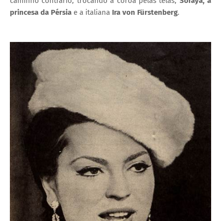
caminho contrário, trocando a coroa pelas telas,
Soraya, a
princesa da Pérsia
e a italiana
Ira von Fürstenberg
.