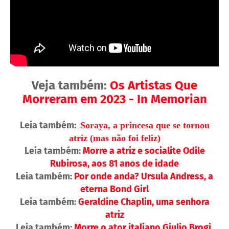
Veja também:
Os Artistas Que
Morreram em 2023 - In Memorian
Leia também:
Soraya, a princesa que se tornou
atriz (mas não foi feliz)
Leia também:
Morre a atriz e socialite Odile
Rubirosa, aos 81 anos de idade
Leia também:
Por onde anda? Ursula Andress, a
eterna Bond Girl
Leia também:
Geraldine Chaplin, uma senhora
atriz
Leia também:
Morre o ator italiano Giulio Brogi,