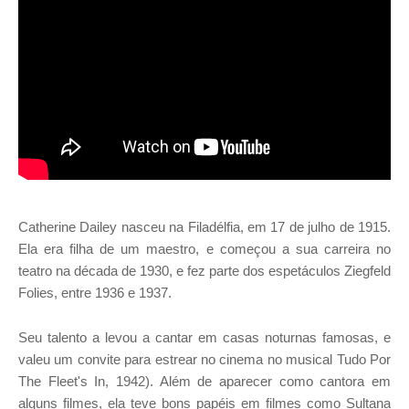
Catherine Dailey nasceu na Filadélfia, em 17 de julho de 1915.
Ela era filha de um maestro, e começou a sua carreira no
teatro na década de 1930, e fez parte dos espetáculos Ziegfeld
Folies, entre 1936 e 1937.
Seu talento a levou a cantar em casas noturnas famosas, e
valeu um convite para estrear no cinema no musical Tudo Por
The Fleet's In, 1942). Além de aparecer como cantora em
alguns filmes, ela teve bons papéis em filmes como Sultana