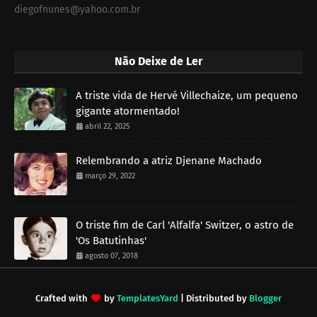
diegofnunes@yahoo.com.br
Não Deixe de Ler
A triste vida de Hervé Villechaize, um pequeno
gigante atormentado!
abril 22, 2025
Relembrando a atriz Djenane Machado
março 29, 2022
O triste fim de Carl 'Alfalfa' Switzer, o astro de
'Os Batutinhas'
agosto 07, 2018
Crafted with
by
TemplatesYard
| Distributed by
Blogger