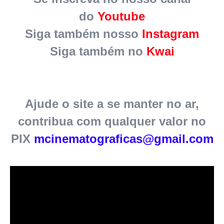
do
Youtube
Siga também nosso
Instagram
Siga também no
Kwai
Ajude o site a se manter no ar,
contribua com qualquer valor no
PIX
mcinematograficas@gmail.com