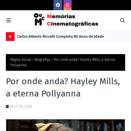
Carlos Alberto Riccelli Completa 80 Anos de Idade
Les
Ú
L
Página inicial
Biografias
Por onde anda? Hayley Mills, a eterna
TI
Pollyanna
M
Por onde anda? Hayley Mills,
A
S
a eterna Pollyanna
N
abril 18, 2020
O
TÍ
C