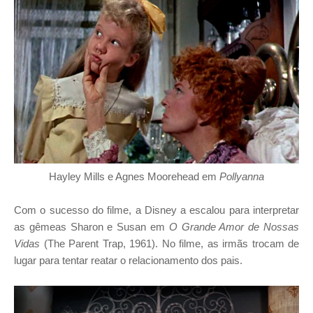
Hayley Mills e Agnes Moorehead em
Pollyanna
Com o sucesso do filme, a Disney a escalou para interpretar
as gêmeas Sharon e Susan em
O Grande Amor de Nossas
Vidas
(The Parent Trap, 1961). No filme, as irmãs trocam de
lugar para tentar reatar o relacionamento dos pais.