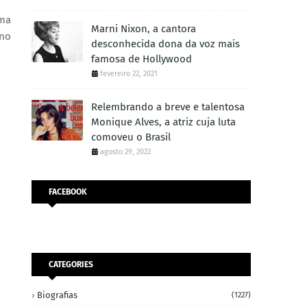
uma
Marni Nixon, a cantora
 no
desconhecida dona da voz mais
famosa de Hollywood
fevereiro 22, 2021
Relembrando a breve e talentosa
Monique Alves, a atriz cuja luta
comoveu o Brasil
agosto 29, 2022
FACEBOOK
CATEGORIES
Biografias
(1227)