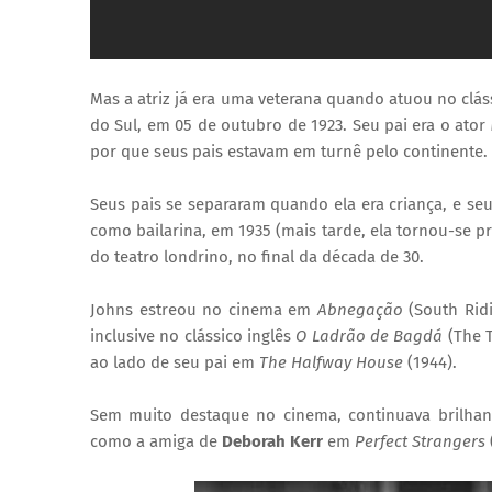
Mas a atriz já era uma veterana quando atuou no clá
do Sul, em 05 de outubro de 1923. Seu pai era o ator
por que seus pais estavam em turnê pelo continente.
Seus pais se separaram quando ela era criança, e seu
como bailarina, em 1935 (mais tarde, ela tornou-se p
do teatro londrino, no final da década de 30.
Johns estreou no cinema em
Abnegação
(South Rid
inclusive no clássico inglês
O Ladrão de Bagdá
(The T
ao lado de seu pai em
The Halfway House
(1944).
Sem muito destaque no cinema, continuava brilhand
como a amiga de
Deborah Kerr
em
Perfect Strangers