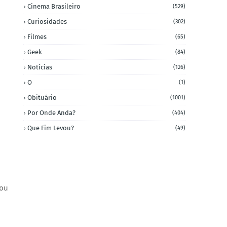
Cinema Brasileiro
(529)
Curiosidades
(302)
Filmes
(65)
Geek
(84)
Notícias
(126)
O
(1)
Obituário
(1001)
Por Onde Anda?
(404)
Que Fim Levou?
(49)
xou