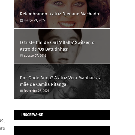
Relembrando a atriz Djenane Machado
março 29, 2022
O triste fim de Carl 'Alfalfa' Switzer, o
astro de 'Os Batutinhas'
agosto 07, 2018
Por Onde Anda? A atriz Vera Manhães, a
mãe de Camila Pitanga
fevereiro 22, 2021
INSCREVA-SE
99,
ra