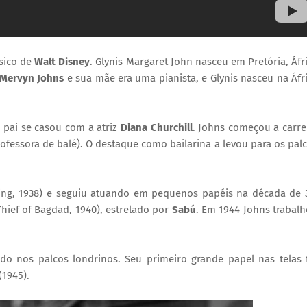
ssico de
Walt Disney
. Glynis Margaret John nasceu em Pretória, Áfr
Mervyn Johns
e sua mãe era uma pianista, e Glynis nasceu na Áfr
 pai se casou com a atriz
Diana Churchill
. Johns começou a carre
rofessora de balé). O destaque como bailarina a levou para os pal
ing, 1938) e seguiu atuando em pequenos papéis na década de 
hief of Bagdad, 1940), estrelado por
Sabú
. Em 1944 Johns trabal
o nos palcos londrinos. Seu primeiro grande papel nas telas 
(1945).