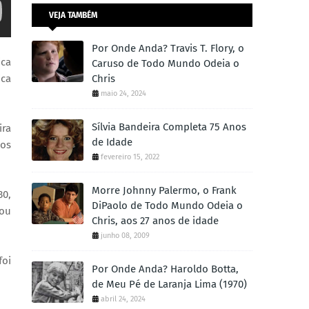
VEJA TAMBÉM
Por Onde Anda? Travis T. Flory, o
ica
Caruso de Todo Mundo Odeia o
ica
Chris
maio 24, 2024
Sílvia Bandeira Completa 75 Anos
ira
de Idade
cos
fevereiro 15, 2022
Morre Johnny Palermo, o Frank
30,
DiPaolo de Todo Mundo Odeia o
hou
Chris, aos 27 anos de idade
junho 08, 2009
foi
Por Onde Anda? Haroldo Botta,
de Meu Pé de Laranja Lima (1970)
abril 24, 2024