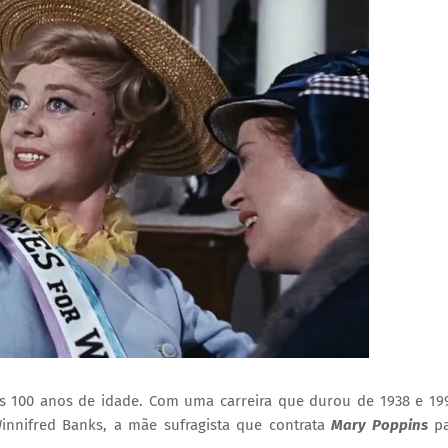
aos 100 anos de idade. Com uma carreira que durou de 1938 e 19
innifred Banks, a mãe sufragista que contrata
Mary Poppins
pa