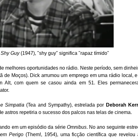
l
Shy Guy
(1947), "shy guy" significa "rapaz tímido"
 melhores oportunidades no rádio. Neste período, sem dinhei
tã de Moços). Dick arrumou um emprego em uma rádio local, e
n Alt, com quem se casou ainda em 51. Eles permanecer
ator.
e Simpatia
(Tea and Sympathy), estrelada por
Deborah Ker
e astros repetiria o sucesso dos palcos nas telas de cinema.
tuando em um episódio da série
Omnibus
. No ano seguinte estr
em Perigo
(Them!, 1954), uma ficção científica que revelou