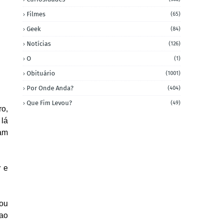
Filmes
(65)
Geek
(84)
Notícias
(126)
O
(1)
Obituário
(1001)
Por Onde Anda?
(404)
Que Fim Levou?
(49)
ro,
 lá
am
r
e
eou
 ao