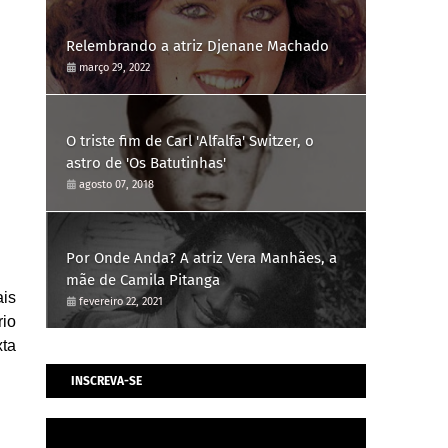
Relembrando a atriz Djenane Machado
março 29, 2022
O triste fim de Carl 'Alfalfa' Switzer, o
astro de 'Os Batutinhas'
agosto 07, 2018
Por Onde Anda? A atriz Vera Manhães, a
mãe de Camila Pitanga
ais
fevereiro 22, 2021
rio
xta
INSCREVA-SE