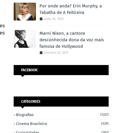
Por onde anda? Erin Murphy, a
Tabatha de A Feiticeira
junho 16, 2024
mes
tes
Marni Nixon, a cantora
desconhecida dona da voz mais
famosa de Hollywood
fevereiro 22, 2021
FACEBOOK
CATEGORIES
Biografias
(1227)
Cinema Brasileiro
(529)
Curiosidades
(302)