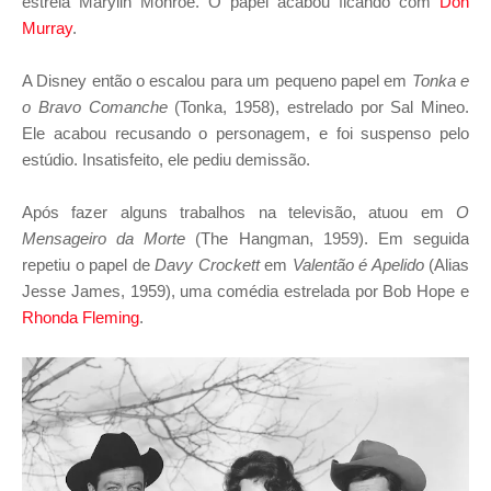
estrela Marylin Monroe. O papel acabou ficando com
Don
Murray
.
A Disney então o escalou para um pequeno papel em
Tonka e
o Bravo Comanche
(Tonka, 1958), estrelado por Sal Mineo.
Ele acabou recusando o personagem, e foi suspenso pelo
estúdio. Insatisfeito, ele pediu demissão.
Após fazer alguns trabalhos na televisão, atuou em
O
Mensageiro da Morte
(The Hangman, 1959). Em seguida
repetiu o papel de
Davy Crockett
em
Valentão é Apelido
(Alias
Jesse James, 1959), uma comédia estrelada por Bob Hope e
Rhonda Fleming
.