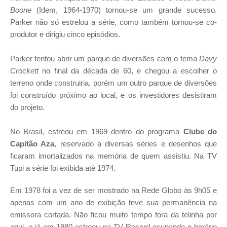
Boone
(Idem, 1964-1970) tornou-se um grande sucesso.
Parker não só estrelou a série, como também tornou-se co-
produtor e dirigiu cinco episódios.
Parker tentou abrir um parque de diversões com o tema
Davy
Crockett
no final da década de 60, e chegou a escolher o
terreno onde construiria, porém um outro parque de diversões
foi construído próximo ao local, e os investidores desistiram
do projeto.
No Brasil, estreou em 1969 dentro do programa
Clube do
Capitão Aza
, reservado a diversas séries e desenhos que
ficaram imortalizados na memória de quem assistiu. Na TV
Tupi a série foi exibida até 1974.
Em 1978 foi a vez de ser mostrado na Rede Globo às 9h05 e
apenas com um ano de exibição teve sua permanência na
emissora cortada. Não ficou muito tempo fora da telinha por
aqui, e já em 1980 estreou na TV Record ocupando o horário