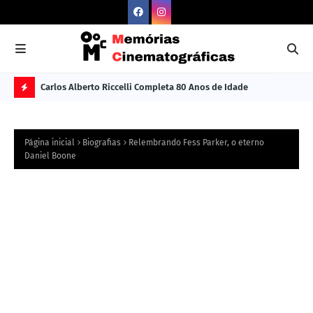
Carlos Alberto Riccelli Completa 80 Anos de Idade
Les
Ú
L
Página inicial
Biografias
Relembrando Fess Parker, o eterno
TI
Daniel Boone
M
A
S
N
O
TÍ
C