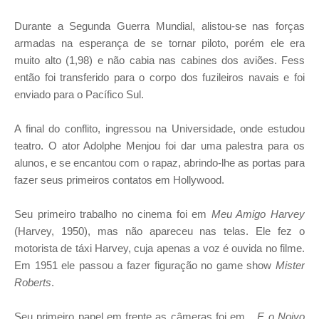
Durante a Segunda Guerra Mundial, alistou-se nas forças
armadas na esperança de se tornar piloto, porém ele era
muito alto (1,98) e não cabia nas cabines dos aviões. Fess
então foi transferido para o corpo dos fuzileiros navais e foi
enviado para o Pacífico Sul.
A final do conflito, ingressou na Universidade, onde estudou
teatro. O ator Adolphe Menjou foi dar uma palestra para os
alunos, e se encantou com o rapaz, abrindo-lhe as portas para
fazer seus primeiros contatos em Hollywood.
Seu primeiro trabalho no cinema foi em
Meu Amigo Harvey
(Harvey, 1950), mas não apareceu nas telas. Ele fez o
motorista de táxi Harvey, cuja apenas a voz é ouvida no filme.
Em 1951 ele passou a fazer figuração no game show
Mister
Roberts
.
Seu primeiro papel em frente as câmeras foi em
...E o Noivo