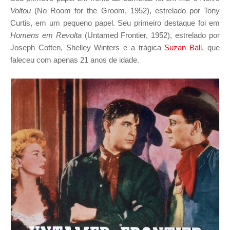
Voltou
(No Room for the Groom, 1952), estrelado por Tony
Curtis, em um pequeno papel. Seu primeiro destaque foi em
Homens em Revolta
(Untamed Frontier, 1952), estrelado por
Joseph Cotten, Shelley Winters e a trágica
Suzan Bal
l, que
faleceu com apenas 21 anos de idade.