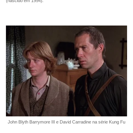
(nascido em 1954).
John Blyth Barrymore III e David Carradine na série Kung Fu