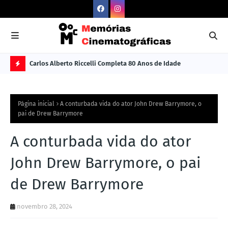
Carlos Alberto Riccelli Completa 80 Anos de Idade
Les
Ú
L
Página inicial
A conturbada vida do ator John Drew Barrymore, o
TI
pai de Drew Barrymore
M
A conturbada vida do ator
A
S
John Drew Barrymore, o pai
N
de Drew Barrymore
O
TÍ
novembro 28, 2024
C