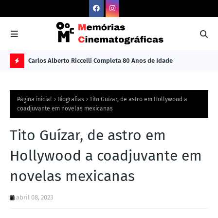
Carlos Alberto Riccelli Completa 80 Anos de Idade
Les
Ú
L
Página inicial
Biografias
Tito Guízar, de astro em Hollywood a
TI
coadjuvante em novelas mexicanas
M
Tito Guízar, de astro em
A
S
Hollywood a coadjuvante em
N
novelas mexicanas
O
TÍ
abril 08, 2023
C