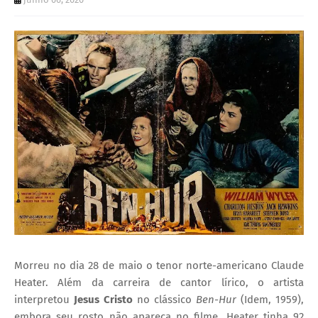
I
A
S
Morreu no dia 28 de maio o tenor norte-americano Claude
Heater. Além da carreira de cantor lírico, o artista
interpretou
Jesus Cristo
no clássico
Ben-Hur
(Idem, 1959),
embora seu rosto não apareça no filme. Heater tinha 92