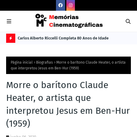
Carlos Alberto Riccelli Completa 80 Anos de Idade
Les
Ú
L
Página inicial
Biografias
Morre o barítono Claude Heater, o artista
TI
que interpretou Jesus em Ben-Hur (1959)
M
Morre o barítono Claude
A
S
Heater, o artista que
N
interpretou Jesus em Ben-Hur
O
(1959)
TÍ
C
junho 06, 2020