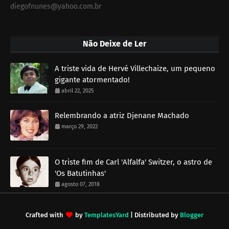
diegofnunes@yahoo.com.br
Não Deixe de Ler
A triste vida de Hervé Villechaize, um pequeno
gigante atormentado!
abril 22, 2025
Relembrando a atriz Djenane Machado
março 29, 2022
O triste fim de Carl 'Alfalfa' Switzer, o astro de
'Os Batutinhas'
agosto 07, 2018
Crafted with
by
TemplatesYard
| Distributed by
Blogger