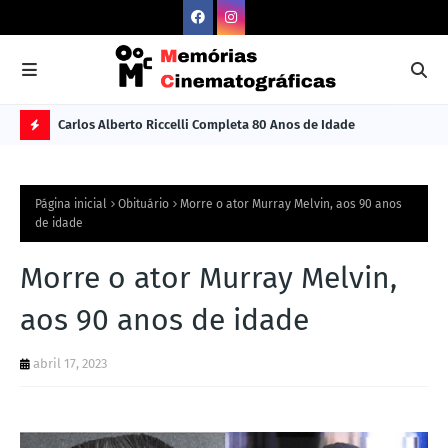
Carlos Alberto Riccelli Completa 80 Anos de Idade
Les
Ú
L
Página inicial
Obituário
Morre o ator Murray Melvin, aos 90 anos
TI
de idade
M
Morre o ator Murray Melvin,
A
S
aos 90 anos de idade
N
abril 17, 2023
O
TÍ
C