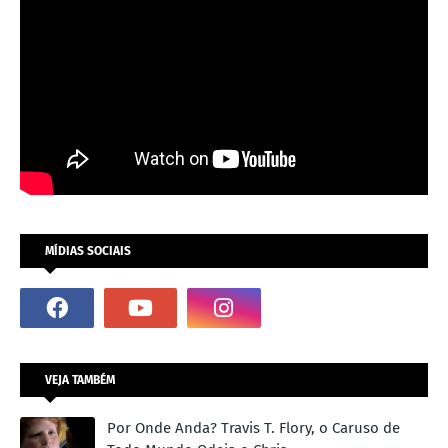
MÍDIAS SOCIAIS
VEJA TAMBÉM
Por Onde Anda? Travis T. Flory, o Caruso de