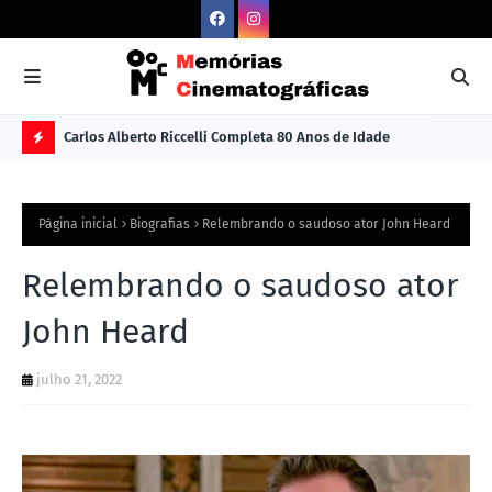
Carlos Alberto Riccelli Completa 80 Anos de Idade
Les
Ú
L
Página inicial
Biografias
Relembrando o saudoso ator John Heard
TI
M
Relembrando o saudoso ator
A
John Heard
S
N
julho 21, 2022
O
TÍ
C