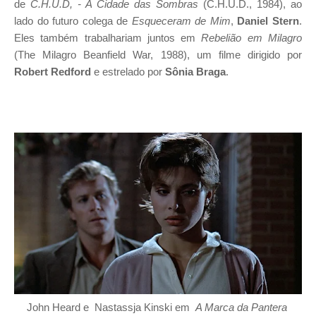
de
C.H.U.D, - A Cidade das Sombras
(C.H.U.D., 1984), ao
lado do futuro colega de
Esqueceram de Mim
,
Daniel Stern
.
Eles também trabalhariam juntos em
Rebelião em Milagro
(The Milagro Beanfield War, 1988), um filme dirigido por
Robert Redford
e estrelado por
Sônia Braga
.
John Heard e
Nastassja Kinski em
A Marca da Pantera