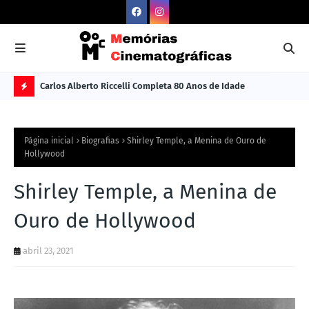
Carlos Alberto Riccelli Completa 80 Anos de Idade
Les
Ú
L
Página inicial
Biografias
Shirley Temple, a Menina de Ouro de
TI
Hollywood
M
Shirley Temple, a Menina de
A
S
Ouro de Hollywood
N
abril 23, 2021
O
TÍ
C