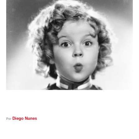
I
A
S
Diego Nunes
Por