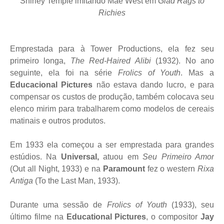
Shirley Temple imitando Mae West em
Glad Rags to
Richies
Emprestada para à Tower Productions, ela fez seu
primeiro longa,
The Red-Haired Alibi
(1932). No ano
seguinte, ela foi na série
Frolics of Youth
. Mas a
Educacional Pictures
não estava dando lucro, e para
compensar os custos de produção, também colocava seu
elenco mirim para trabalharem como modelos de cereais
matinais e outros produtos.
Em 1933 ela começou a ser emprestada para grandes
estúdios. Na
Universal,
atuou em
Seu Primeiro Amor
(Out all Night, 1933) e na
Paramount
fez o western
Rixa
Antiga
(To the Last Man, 1933).
Durante uma sessão de
Frolics of Youth
(1933), seu
último filme na
Educational Pictures
, o compositor
Jay