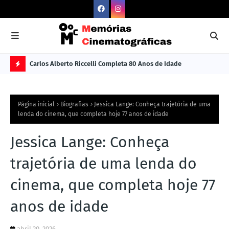
Carlos Alberto Riccelli Completa 80 Anos de Idade
Les
Ú
L
Página inicial
Biografias
Jessica Lange: Conheça trajetória de uma
TI
lenda do cinema, que completa hoje 77 anos de idade
M
Jessica Lange: Conheça
A
S
trajetória de uma lenda do
N
cinema, que completa hoje 77
O
anos de idade
TÍ
C
abril 20, 2026