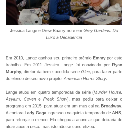
Jessica Lange e Drew Baarrymore em
Grey Gardens: Do
Luxo à Decadência
Em 2010, Lange ganhou seu primeiro
prêmio
Emmy
por este
trabalho. Em 2011 Jessica Lange foi convidada por
Ryan
Murphy
, diretor da bem sucedida série
Glee
, para fazer parte
do elenco de seu novo projeto,
American Horror Story
.
Lange atuou em quatro temporadas da série
(
Murder House,
Asylum, Coven
e
Freak Show
), mas pediu para deixar o
programa em 2015, para atuar em um musical na
Broadway
.
A cantora
Lady Gaga
ingressou na quinta temporada de
AHS
,
para reforçar o elenco. Ela chegou a anunciar que deixaria de
atuar após a peça, mas isto não se concretizou.