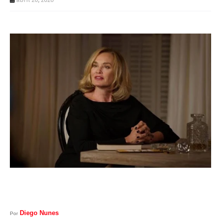
I
A
S
Diego Nunes
Por