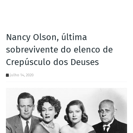
I
A
S
Nancy Olson, última
sobrevivente do elenco de
Crepúsculo dos Deuses
julho 14, 2020