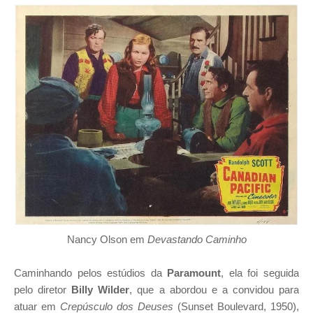
Nancy Olson em
Devastando Caminho
Caminhando pelos estúdios da
Paramount
, ela foi seguida
pelo diretor
Billy Wilder
, que a abordou e a convidou para
atuar em
Crepúsculo dos Deuses
(Sunset Boulevard, 1950),