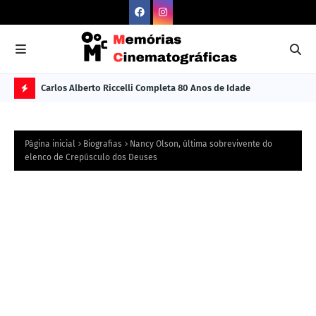
Carlos Alberto Riccelli Completa 80 Anos de Idade
Les
Ú
L
Página inicial
Biografias
Nancy Olson, última sobrevivente do
TI
elenco de Crepúsculo dos Deuses
M
A
S
N
O
TÍ
C