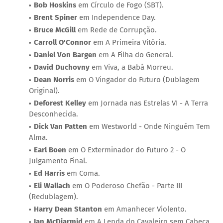
Bob Hoskins
em Círculo de Fogo (SBT).
Brent Spiner
em Independence Day.
Bruce McGill
em Rede de Corrupção.
Carroll O'Connor
em A Primeira Vitória.
Daniel Von Bargen
em A Filha do General.
David Duchovny
em Viva, a Babá Morreu.
Dean Norris
em O Vingador do Futuro (Dublagem
Original).
Deforest Kelley
em Jornada nas Estrelas VI - A Terra
Desconhecida.
Dick Van Patten
em Westworld - Onde Ninguém Tem
Alma.
Earl Boen
em O Exterminador do Futuro 2 - O
Julgamento Final.
Ed Harris
em Coma.
Eli Wallach
em O Poderoso Chefão - Parte III
(Redublagem).
Harry Dean Stanton
em Amanhecer Violento.
Ian McDiarmid
em A Lenda do Cavaleiro sem Cabeça