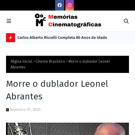
Carlos Alberto Riccelli Completa 80 Anos de Idade
Les
Ú
L
Página inicial
Cinema Brasileiro
Morre o dublador Leonel
TI
Abrantes
M
Morre o dublador Leonel
A
S
Abrantes
N
fevereiro 07, 2020
O
TÍ
C