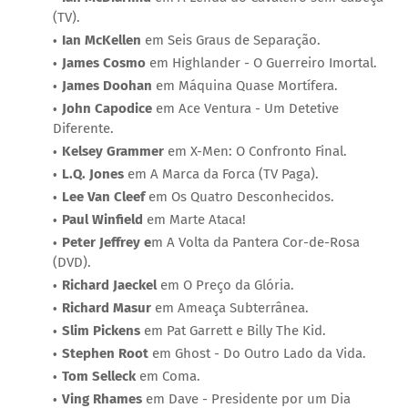
(TV).
Ian McKellen
em Seis Graus de Separação.
James Cosmo
em Highlander - O Guerreiro Imortal.
James Doohan
em Máquina Quase Mortífera.
John Capodice
em Ace Ventura - Um Detetive
Diferente.
Kelsey Grammer
em X-Men: O Confronto Final.
L.Q. Jones
em A Marca da Forca (TV Paga).
Lee Van Cleef
em Os Quatro Desconhecidos.
Paul Winfield
em Marte Ataca!
Peter Jeffrey e
m A Volta da Pantera Cor-de-Rosa
(DVD).
Richard Jaeckel
em O Preço da Glória.
Richard Masur
em Ameaça Subterrânea.
Slim Pickens
em Pat Garrett e Billy The Kid.
Stephen Root
em Ghost - Do Outro Lado da Vida.
Tom Selleck
em Coma.
Ving Rhames
em Dave - Presidente por um Dia