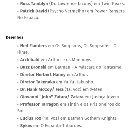
Russ Tamblyn
(Dr. Lawrence Jacoby) em Twin Peaks.
Patrick David
(Psycho Vermelho) em Power Rangers
No Espaço.
Desenhos
Ned Flanders
em Os Simpsons, Os Simpsons - O
Filme.
Archibald
em Arthur e os Minimoys.
Buzz Bronski
em Batman - A Máscara do Fantasma.
Diretor Herbert Haney
em Arthur.
Diretor Takenaka
em Yu Yu Hakusho.
Dr. Hank McCoy/ Fera
(1a. voz) em X-Men.
Giovanni "John" Zatara/ Zatara
em Justiça Jovem.
Professor Tarragon
em Tintin e os Prisioneiros do
Sol.
Lucius Fox
(1a. voz) em Batman Gotham Knights.
Sykes
em O Espanta-Tubarões.