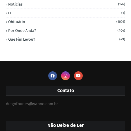
Notícias
(126)
O
(1)
Obituário
(1001)
Por Onde Anda?
(404)
Que Fim Levou?
(49)
Contato
diegofnunes@yahoo.com.br
Não Deixe de Ler