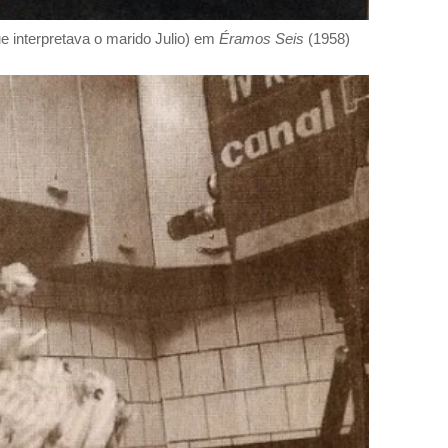
 interpretava o marido Julio) em
Éramos Seis
(1958)