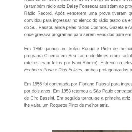
(a também rádio atriz
Daisy
Fonseca
) assistiam ao pr
Rádio Record. Após vencerem uma prova tiveram q
convidou para ingressar no elenco do rádio teatro da e
do Sul.
Passou ainda pelas rádios Cosmos, Gazeta e As
onde gravava programas para serem vendidos para em
Em 1950 ganhou um troféu Roquette Pinto de melhor 
programa Cinema em Seu Lar, onde filmes eram radio
roteiros eram feitos por Ivani Ribeiro). Estreou na te
Fechou a Porta
e
Dias Felizes
, ambas protagonizadas p
Em 1956 foi contratada por Floriano Faissal para ingr
por dois anos. Em 1958 retornou a São Paulo contrata
de Ciro Bassini. Em seguida tornou-se a primeira atriz
lhe valeu um Roquette Pinto de melhor atriz.