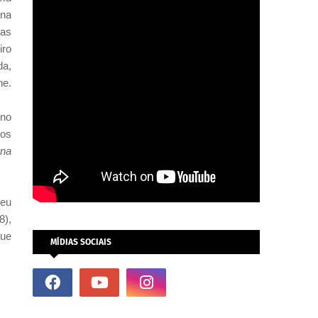
 na
 as
iro
da,
ne.
 no
(os
ena
ceu
8),
que
MÍDIAS SOCIAIS