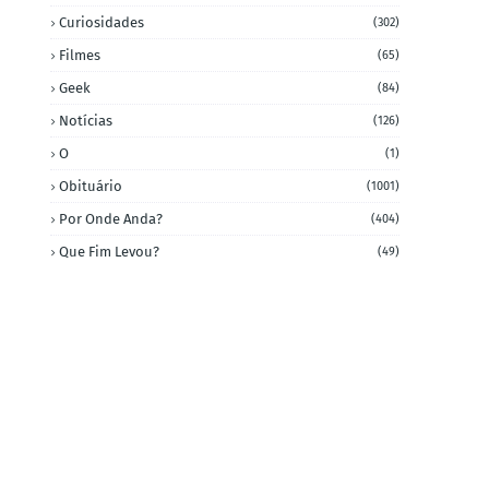
Curiosidades
(302)
Filmes
(65)
Geek
(84)
Notícias
(126)
O
(1)
Obituário
(1001)
Por Onde Anda?
(404)
Que Fim Levou?
(49)