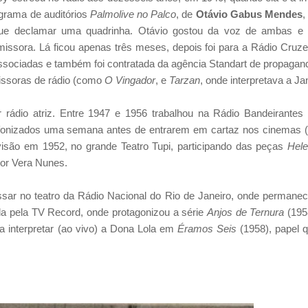
ograma de auditórios
Palmolive no Palco
, de
Otávio Gabus Mendes
,
ue declamar uma quadrinha. Otávio gostou da voz de ambas e
missora. Lá ficou apenas três meses, depois foi para a Rádio Cruze
sociadas e também foi contratada da agência Standart de propagan
issoras de rádio (como
O Vingador
, e
Tarzan
, onde interpretava a Ja
rádio atriz. Entre 1947 e 1956 trabalhou na Rádio Bandeirantes
fonizados uma semana antes de entrarem em cartaz nos cinemas 
levisão em 1952, no grande Teatro Tupi, participando das peças
Hel
or Vera Nunes.
essar no teatro da Rádio Nacional do Rio de Janeiro, onde permane
da pela TV Record, onde protagonizou a série
Anjos de Ternura
(195
 a interpretar (ao vivo) a Dona Lola em
Éramos Seis
(1958), papel 