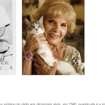
sy
estreou no rádio aos dezesseis anos, em 1940, quando ela e a i