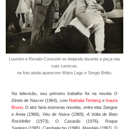
Loureiro e Renato Consorte se beijando durante a peça nas
ruas cariocas,
na foto ainda aparecem Mário Lago e Sérgio Britto.
Na televisão, seu primeiro trabalho foi na novela
O
Direto de Nascer
(1964), com
Nathalia Timberg
e
Isaura
Bruno
. O ator faria inúmeras
novelas
, entre elas
Sangue
e Areia
(1968),
Véu de Noiva
(1969),
A Volta de Beto
Rockfeller
(1973),
O Casarão
(1976),
Roque
Santeiro
(1985),
Cambalacho
(1986),
Mandala
(1987),
Q