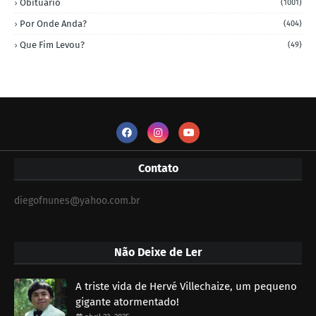
Obituário
(1001)
Por Onde Anda?
(404)
Que Fim Levou?
(49)
Contato
diegofnunes@yahoo.com.br
Não Deixe de Ler
A triste vida de Hervé Villechaize, um pequeno
gigante atormentado!