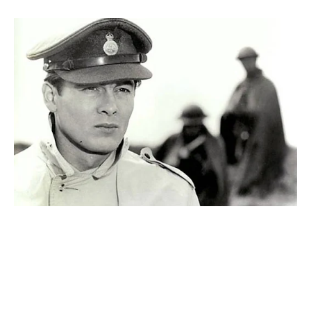
I
A
S