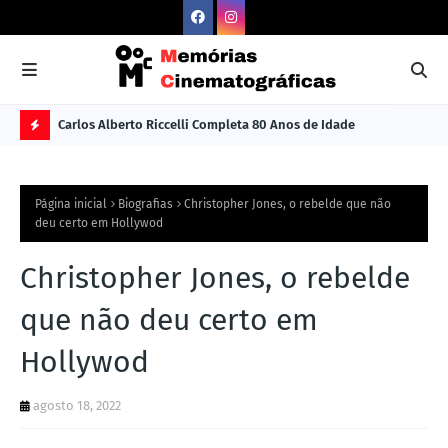
Carlos Alberto Riccelli Completa 80 Anos de Idade
Les
Ú
L
Página inicial
Biografias
Christopher Jones, o rebelde que não
TI
deu certo em Hollywod
M
Christopher Jones, o rebelde
A
S
que não deu certo em
N
Hollywod
O
TÍ
agosto 18, 2022
C