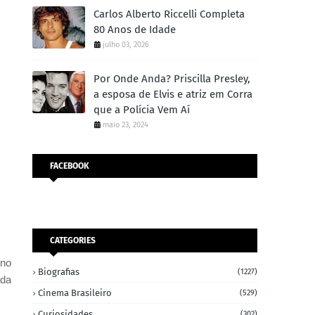
Carlos Alberto Riccelli Completa
80 Anos de Idade
julho 03, 2026
Por Onde Anda? Priscilla Presley,
a esposa de Elvis e atriz em Corra
que a Polícia Vem Aí
maio 23, 2024
FACEBOOK
CATEGORIES
 no
Biografias
(1227)
ada
Cinema Brasileiro
(529)
Curiosidades
(302)