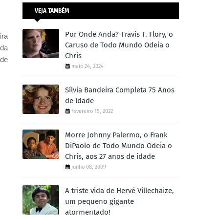
VEJA TAMBÉM
Por Onde Anda? Travis T. Flory, o
ira
Caruso de Todo Mundo Odeia o
ida
Chris
ade
maio 24, 2024
Sílvia Bandeira Completa 75 Anos
de Idade
fevereiro 15, 2022
Morre Johnny Palermo, o Frank
DiPaolo de Todo Mundo Odeia o
Chris, aos 27 anos de idade
junho 08, 2009
A triste vida de Hervé Villechaize,
um pequeno gigante
atormentado!