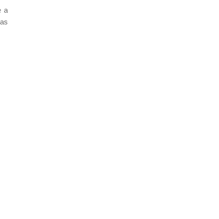
e a
tas