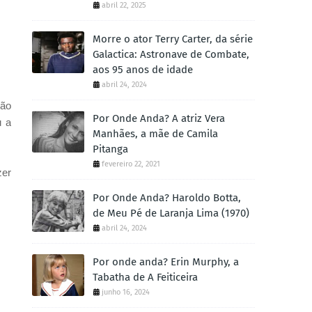
abril 22, 2025
Morre o ator Terry Carter, da série
Galactica: Astronave de Combate,
aos 95 anos de idade
abril 24, 2024
não
Por Onde Anda? A atriz Vera
u a
Manhães, a mãe de Camila
Pitanga
fevereiro 22, 2021
zer
Por Onde Anda? Haroldo Botta,
de Meu Pé de Laranja Lima (1970)
abril 24, 2024
Por onde anda? Erin Murphy, a
Tabatha de A Feiticeira
junho 16, 2024