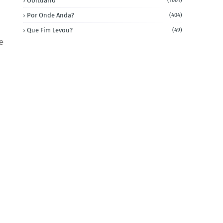
Obituário
(1001)
Por Onde Anda?
(404)
Que Fim Levou?
(49)
e
l