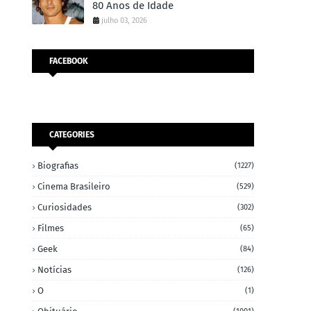
80 Anos de Idade
julho 03, 2026
FACEBOOK
CATEGORIES
Biografias
(1227)
Cinema Brasileiro
(529)
Curiosidades
(302)
Filmes
(65)
Geek
(84)
Notícias
(126)
O
(1)