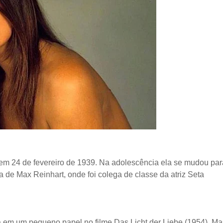
, em 24 de fevereiro de 1939. Na adolescência ela se mudou par
a de Max Reinhart, onde foi colega de classe da atriz Seta
 em um pequeno papel no filme Das Licht der Liebe (1954). Ma