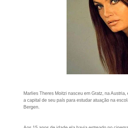
Marlies Theres Moitzi nasceu em Gratz, na Austria
a capital de seu país para estudar atuação na escol
Bergen.
Aos 15 anos de idade ela havia estreado no cinema