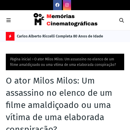
Carlos Alberto Riccelli Completa 80 Anos de Idade
Les
Ú
L
Página inicial
O ator Milos Milos: Um assassino no elenco de um
TI
filme amaldiçoado ou uma vítima de uma elaborada conspiração?
M
O ator Milos Milos: Um
A
S
assassino no elenco de um
N
filme amaldiçoado ou uma
O
vítima de uma elaborada
TÍ
C
conspiração?