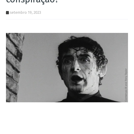
I
A
setembro 19, 2023
S