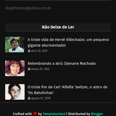
diegofnunes@yahoo.com.br
Não Deixe de Ler
A triste vida de Hervé Villechaize, um pequeno
gigante atormentado!
abril 22, 2025
Relembrando a atriz Djenane Machado
março 29, 2022
O triste fim de Carl 'Alfalfa' Switzer, o astro de
'Os Batutinhas'
agosto 07, 2018
Crafted with
by
TemplatesYard
| Distributed by
Blogger