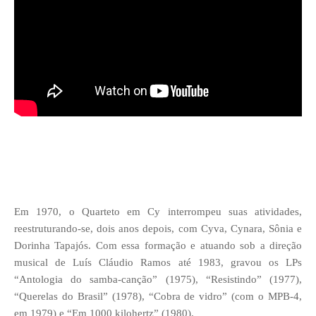
Em 1970, o Quarteto em Cy interrompeu suas atividades,
reestruturando-se, dois anos depois, com Cyva, Cynara, Sônia e
Dorinha Tapajós. Com essa formação e atuando sob a direção
musical de Luís Cláudio Ramos até 1983, gravou os LPs
“Antologia do samba-canção” (1975), “Resistindo” (1977),
“Querelas do Brasil” (1978), “Cobra de vidro” (com o MPB-4,
em 1979) e “Em 1000 kilohertz” (1980).