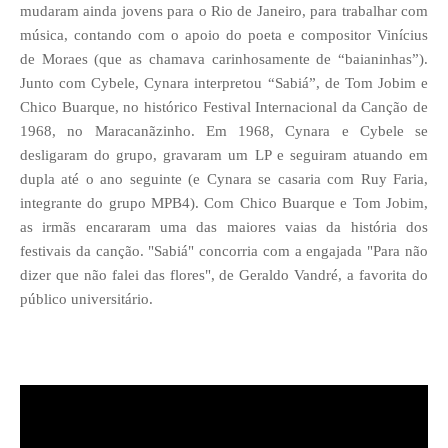
mudaram ainda jovens para o Rio de Janeiro, para trabalhar com
música, contando com o apoio do poeta e compositor Vinícius
de Moraes (que as chamava carinhosamente de “baianinhas”).
Junto com Cybele, Cynara interpretou “Sabiá”, de Tom Jobim e
Chico Buarque, no histórico Festival Internacional da Canção de
1968, no Maracanãzinho.
Em 1968, Cynara e Cybele se
desligaram do grupo, gravaram um LP e seguiram atuando em
dupla até o ano seguinte (e Cynara se casaria com Ruy Faria,
integrante do grupo MPB4). Com Chico Buarque e Tom Jobim,
as irmãs encararam uma das maiores vaias da história dos
festivais da canção. "Sabiá" concorria com a engajada "Para não
dizer que não falei das flores", de Geraldo Vandré, a favorita do
público universitário.