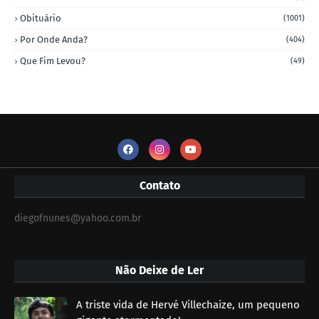
Obituário
(1001)
Por Onde Anda?
(404)
Que Fim Levou?
(49)
Contato
diegofnunes@yahoo.com.br
Não Deixe de Ler
A triste vida de Hervé Villechaize, um pequeno