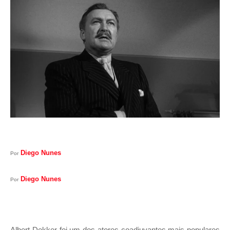
I
A
S
Diego Nunes
Por
Diego Nunes
Por
Albert Dekker foi um dos atores coadjuvantes mais populares