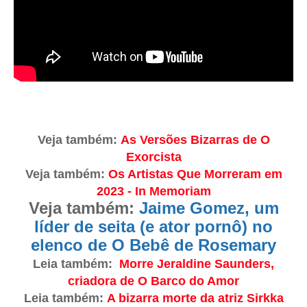
Veja também:
As Versões Bizarras de O
Exorcista
Veja também:
Os Artistas Que Morreram em
2023 - In Memoriam
Veja também:
Jaime Gomez, um
líder de seita (e ator pornô) no
elenco de O Bebê de Rosemary
Leia também:
Morre Jeraldine Saunders,
criadora de O Barco do Amor
Leia também:
A bizarra morte da atriz Sirkka