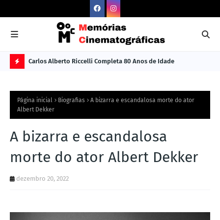
Carlos Alberto Riccelli Completa 80 Anos de Idade
Les
Ú
L
Página inicial
Biografias
A bizarra e escandalosa morte do ator
TI
Albert Dekker
M
A bizarra e escandalosa
A
S
morte do ator Albert Dekker
N
dezembro 20, 2022
O
TÍ
C