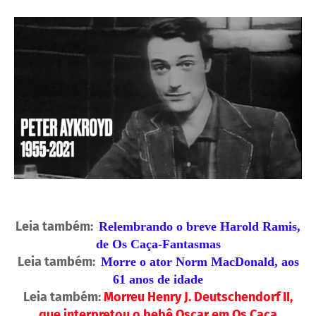
Leia também:
Relembrando o breve Harold Ramis,
de Os Caça-Fantasmas
Leia também:
Morre o ator Norm MacDonald, aos
61 anos de idade
Leia também:
Morreu Henry J. Deutschendorf II,
que interpretou o bebê Oscar em Os Caça