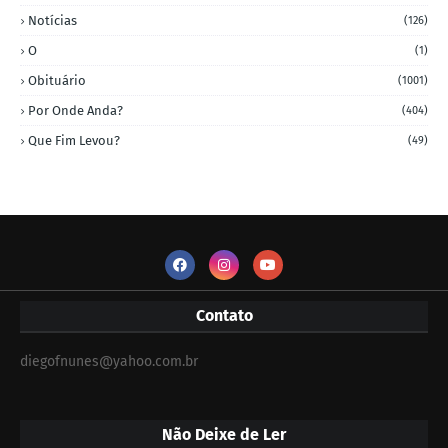
Notícias
(126)
O
(1)
Obituário
(1001)
Por Onde Anda?
(404)
Que Fim Levou?
(49)
Contato
diegofnunes@yahoo.com.br
Não Deixe de Ler