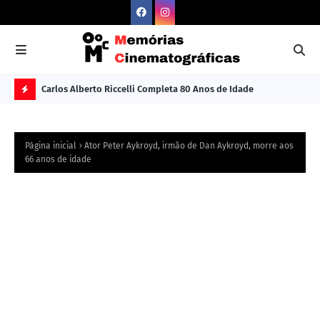
Carlos Alberto Riccelli Completa 80 Anos de Idade
Les
Ú
L
Página inicial
Ator Peter Aykroyd, irmão de Dan Aykroyd, morre aos
TI
66 anos de idade
M
A
S
N
O
TÍ
C