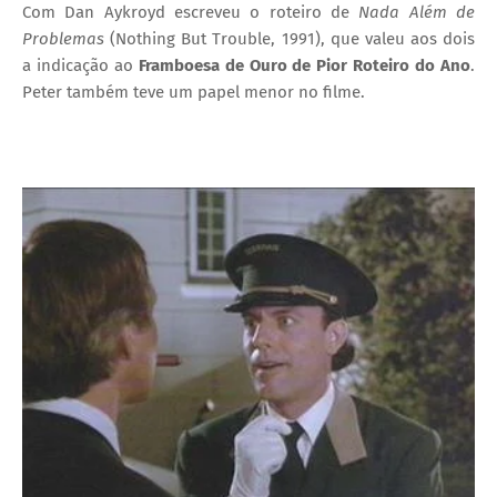
Com Dan Aykroyd escreveu o roteiro de
Nada Além de
Problemas
(Nothing But Trouble, 1991), que valeu aos dois
a indicação ao
Framboesa de Ouro de Pior Roteiro do Ano
.
Peter também teve um papel menor no filme.