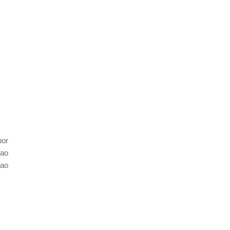
por
 ao
 ao