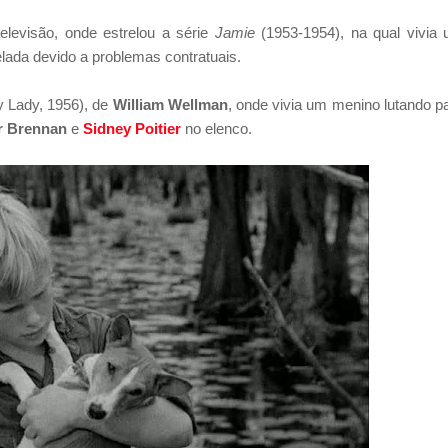
elevisão, onde estrelou a série
Jamie
(1953-1954), na qual vivia
elada devido a problemas contratuais.
 Lady, 1956), de
William Wellman
, onde vivia um menino lutando p
r Brennan
e
Sidney Poitier
no elenco.