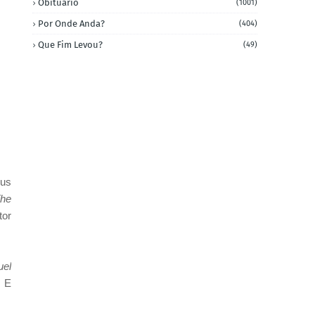
Obituário
(1001)
Por Onde Anda?
(404)
Que Fim Levou?
(49)
eus
he
tor
uel
. E