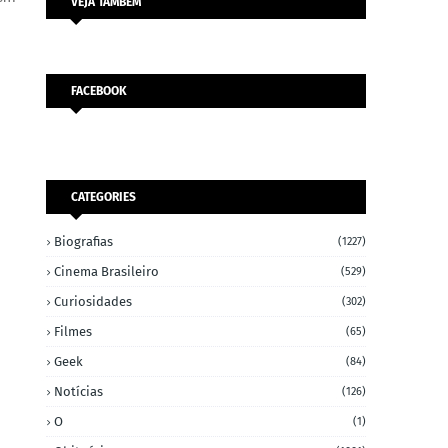
VEJA TAMBÉM
FACEBOOK
CATEGORIES
Biografias
(1227)
Cinema Brasileiro
(529)
Curiosidades
(302)
Filmes
(65)
Geek
(84)
Notícias
(126)
O
(1)