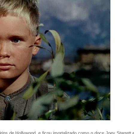
rins de Hollywood, e ficou imortalizado como o doce Joey Starrett