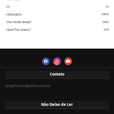
O
(1)
Obituário
(1001)
Por Onde Anda?
(404)
Que Fim Levou?
(49)
Contato
diegofnunes@yahoo.com.br
Não Deixe de Ler