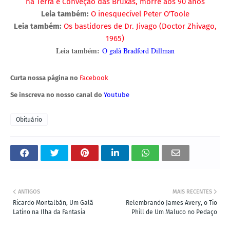
na Terra e Conveção das Bruxas, morre aos 90 anos
Leia também:
O inesquecível Peter O'Toole
Leia também:
Os bastidores de Dr. Jivago (Doctor Zhivago,
1965)
Leia também:
O galã Bradford Dillman
Curta nossa página no
Facebook
Se inscreva no nosso canal do
Youtube
Obituário
ANTIGOS
MAIS RECENTES
Ricardo Montalbán, Um Galã
Relembrando James Avery, o Tio
Latino na Ilha da Fantasia
Phill de Um Maluco no Pedaço