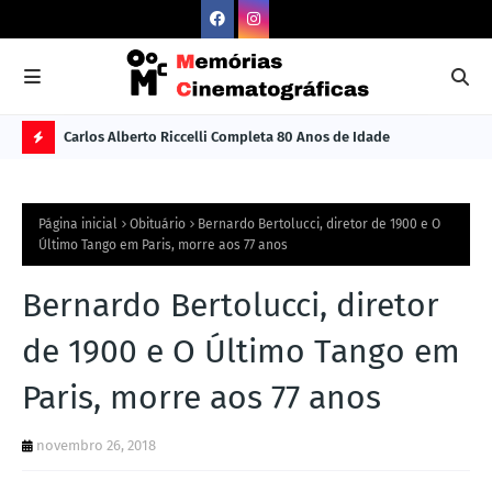
Carlos Alberto Riccelli Completa 80 Anos de Idade
Les
Ú
L
Página inicial
Obituário
Bernardo Bertolucci, diretor de 1900 e O
TI
Último Tango em Paris, morre aos 77 anos
M
Bernardo Bertolucci, diretor
A
S
de 1900 e O Último Tango em
N
Paris, morre aos 77 anos
O
TÍ
novembro 26, 2018
C