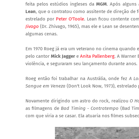
feita pelos estúdios ingleses da
MGM
. Após alguns
Lean
, que o contratou como assitente de direção de 
estrelado por
Peter O'Toole
. Lean ficou contente com
Jivago
(Dr. Zhivago, 1965), mas ele e Lean se desente
algumas cenas.
Em 1970 Roeg já era um veterano no cinema quando 
pelo cantor
Mick Jagger
e
Anita Pallenberg
. A Warner 
violência, e seguraram seu lançamento durante anos.
Roeg então foi trabalhar na Austrália, onde fez
A L
Sangue em Veneza
(Don't Look Now, 1973), estrelado
Novamente dirigindo um astro do rock, realizou
O H
as filmagens de
Bad Timing - Contratempo
(Bad Tim
com que viria a se casar. Ela atuaria nos filmes subse