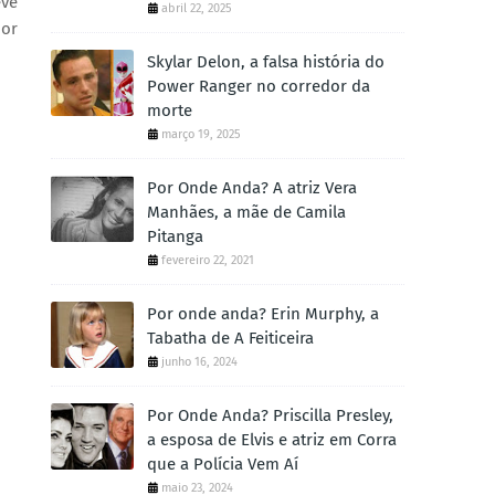
eve
abril 22, 2025
por
Skylar Delon, a falsa história do
Power Ranger no corredor da
morte
março 19, 2025
Por Onde Anda? A atriz Vera
Manhães, a mãe de Camila
Pitanga
fevereiro 22, 2021
Por onde anda? Erin Murphy, a
Tabatha de A Feiticeira
junho 16, 2024
Por Onde Anda? Priscilla Presley,
a esposa de Elvis e atriz em Corra
que a Polícia Vem Aí
maio 23, 2024