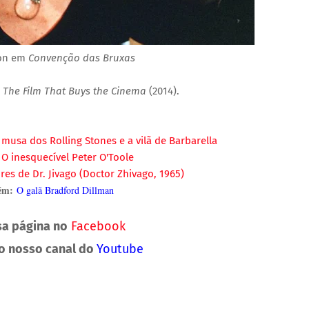
ton em
Convenção das Bruxas
o
The Film That Buys the Cinema
(2014).
 musa dos Rolling Stones e a vilã de Barbarella
O inesquecível Peter O'Toole
res de Dr. Jivago (Doctor Zhivago, 1965)
ém:
O galã Bradford Dillman
sa página no
Facebook
no nosso canal do
Youtube