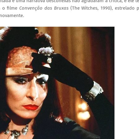
da e uma narrativa desconexas não agradaram a crítica, e ele t
s o filme
Convenção das Bruxas
(The Witches
, 1990), estrelado 
l novamente.