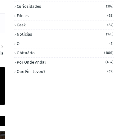
Curiosidades
(302)
Filmes
(65)
Geek
(84)
Notícias
(126)
O
(1)
S
Obituário
(1001)
ia
Por Onde Anda?
(404)
Que Fim Levou?
(49)