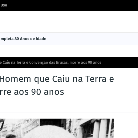
 Uso
Completa 80 Anos de Idade
e Caiu na Terra e Convenção das Bruxas, morre aos 90 anos
O Homem que Caiu na Terra e
rre aos 90 anos