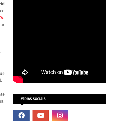
vid
ico
Dr.
mar
e
 de
.
nte
MÍDIAS SOCIAIS
ra,