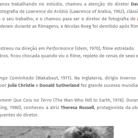
 anos trabalhando no estúdio, chamou a atenção do diretor
Da
fotografia de
Lawrence da Arábia
(Lawrence of Arabia, 1962), cláss
 o seu trabalho, e o chamou para ser o diretor de fotografia de
nderam durante as filmagens, e Nicolas Roeg foi demitido após fil
estreou na direção em
Performance
(Idem, 1970), filme estrelado
Bros. ficou chocada quando viu o filme, repleto de cenas de sexo 
onga Caminhada
(Wakabaut, 1971). Na Inglaterra, dirigiu
Inverno
 por
Julie Christie
e
Donald Sutherland
fez grande sucesso mundial
omem Que Caiu na Terra
(The Man Who Fell to Earth, 1976). Dura
ing, 1980), conheceu a atriz
Theresa Russell
, protagonista da ob
quentes do diretor.