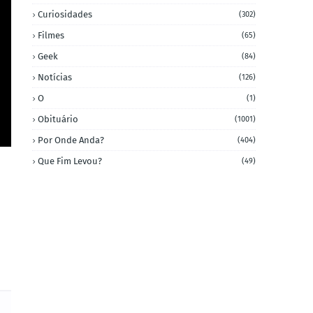
Curiosidades
(302)
Filmes
(65)
Geek
(84)
Notícias
(126)
O
(1)
Obituário
(1001)
Por Onde Anda?
(404)
Que Fim Levou?
(49)