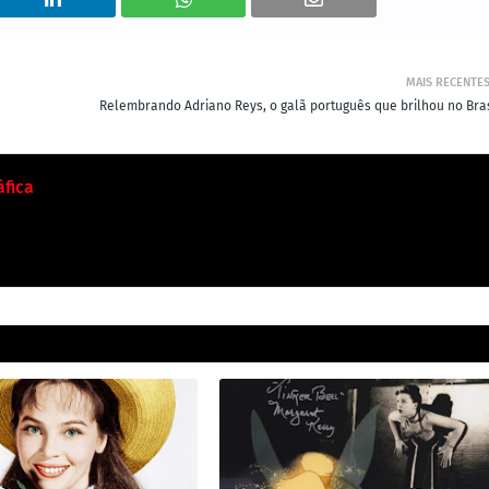
MAIS RECENTE
Relembrando Adriano Reys, o galã português que brilhou no Bras
fica