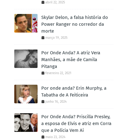
abril 22, 2025
Skylar Delon, a falsa história do
Power Ranger no corredor da
morte
março 19, 2025
Por Onde Anda? A atriz Vera
Manhães, a mãe de Camila
Pitanga
fevereiro 22, 2021
Por onde anda? Erin Murphy, a
Tabatha de A Feiticeira
junho 16, 2024
Por Onde Anda? Priscilla Presley,
a esposa de Elvis e atriz em Corra
que a Polícia Vem Aí
maio 23, 2024