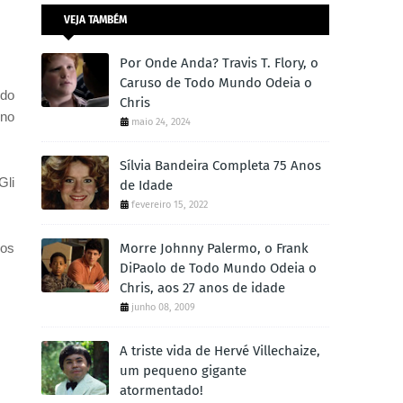
VEJA TAMBÉM
Por Onde Anda? Travis T. Flory, o
Caruso de Todo Mundo Odeia o
 do
Chris
 no
maio 24, 2024
Sílvia Bandeira Completa 75 Anos
Gli
de Idade
fevereiro 15, 2022
ios
Morre Johnny Palermo, o Frank
DiPaolo de Todo Mundo Odeia o
Chris, aos 27 anos de idade
junho 08, 2009
A triste vida de Hervé Villechaize,
um pequeno gigante
atormentado!