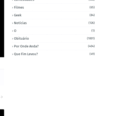
Filmes
(65)
Geek
(84)
Notícias
(126)
O
(1)
Obituário
(1001)
Por Onde Anda?
(404)
Que Fim Levou?
(49)
S