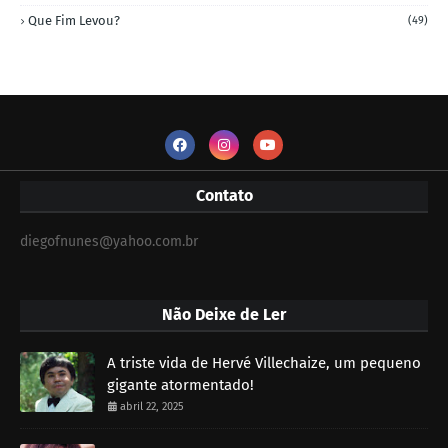
Que Fim Levou?
(49)
Contato
diegofnunes@yahoo.com.br
Não Deixe de Ler
A triste vida de Hervé Villechaize, um pequeno
gigante atormentado!
abril 22, 2025