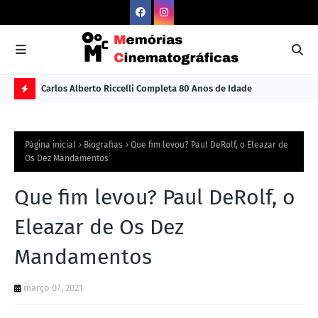
Carlos Alberto Riccelli Completa 80 Anos de Idade
Les
Ú
L
Página inicial
Biografias
Que fim levou? Paul DeRolf, o Eleazar de
TI
Os Dez Mandamentos
M
Que fim levou? Paul DeRolf, o
A
S
Eleazar de Os Dez
N
Mandamentos
O
TÍ
março 07, 2021
C