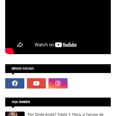
MÍDIAS SOCIAIS
VEJA TAMBÉM
Por Onde Anda? Travis T. Flory, o Caruso de