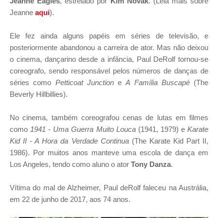
Jeanne Eagles
, estrelado por
Kim Novak
. (Leia mais sobre
Jeanne
aqui
).
Ele fez ainda alguns papéis em séries de televisão, e
posteriormente abandonou a carreira de ator. Mas não deixou
o cinema, dançarino desde a infância, Paul DeRolf tornou-se
coreografo, sendo responsável pelos números de danças de
séries como
Petticoat Junction
e
A Família Buscapé
(The
Beverly Hillbillies).
No cinema, também coreografou cenas de lutas em filmes
como
1941 - Uma Guerra Muito Louca
(1941, 1979) e
Karate
Kid II - A Hora da Verdade Continua
(The Karate Kid Part II,
1986). Por muitos anos manteve uma escola de dança em
Los Angeles, tendo como aluno o ator
Tony Danza
.
Vítima do mal de Alzheimer, Paul deRolf faleceu na Austrália,
em 22 de junho de 2017, aos 74 anos.