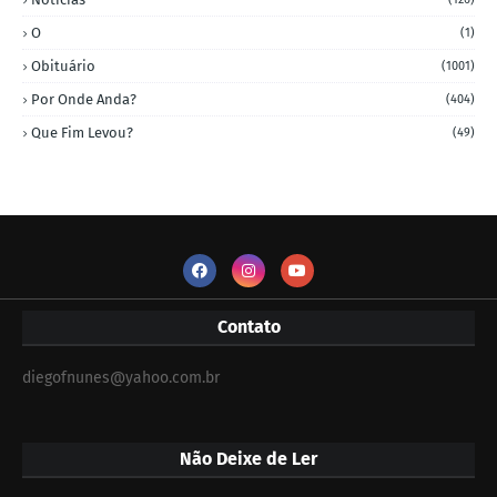
O
(1)
Obituário
(1001)
Por Onde Anda?
(404)
Que Fim Levou?
(49)
Contato
diegofnunes@yahoo.com.br
Não Deixe de Ler