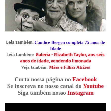
Leia também:
Candice Bergen completa 75 anos de
Idade
Leia também:
Galeria - Elizabeth Taylor, aos seis
anos de idade, vendendo limonada
Veja também:
Mães e Filhas Atrizes
Curta nossa página no
Facebook
Se inscreva no nosso canal do
Youtube
Siga também nosso
Instagram