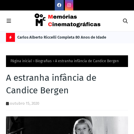
Carlos Alberto Riccelli Completa 80 Anos de Idade
Les
Ú
L
Página inicial
Biografias
A estranha infância de Candice Bergen
TI
M
A estranha infância de
A
Candice Bergen
S
N
outubro 15, 2020
O
TÍ
C