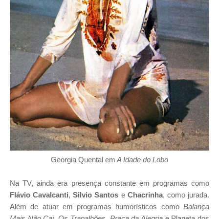
Georgia Quental em
A Idade do Lobo
Na TV, ainda era presença constante em programas como
Flávio Cavalcanti
,
Silvio Santos
e
Chacrinha
, como jurada.
Além de atuar em programas humorísticos como
Balança
Mais Não Cai
,
Os Trapalhões
,
Praça da Alegria
e Planeta dos