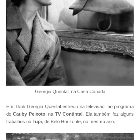
Georgia Quental, na Casa Canadá
Em 1959 Georgia Quental estreou na televisão, no programa
de
Cauby Peixoto
, na
TV Contintal
. Ela também fez alguns
trabalhos na
Tupi
, de Belo Horizonte, no mesmo ano.