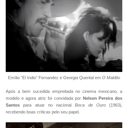
Emílio "El Indio" Fernandez e Georgia Quental em
O Maldito
Após a bem sucedida empreitada no cinema mexicano, a
modelo e agora atriz foi convidada por
Nelson Pereira dos
Santos
para atuar no nacional
Boca de Ouro
(1963),
recebendo boas críticas pelo seu papel.