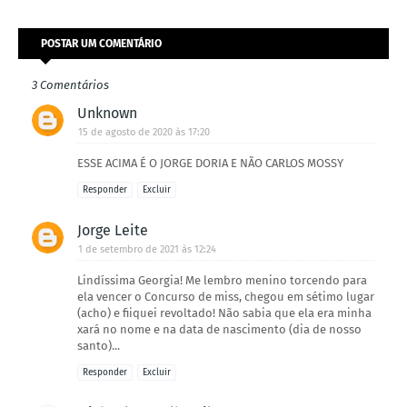
POSTAR UM COMENTÁRIO
3 Comentários
Unknown
15 de agosto de 2020 às 17:20
ESSE ACIMA É O JORGE DORIA E NÃO CARLOS MOSSY
Responder
Excluir
Jorge Leite
1 de setembro de 2021 às 12:24
Lindíssima Georgia! Me lembro menino torcendo para
ela vencer o Concurso de miss, chegou em sétimo lugar
(acho) e fiiquei revoltado! Não sabia que ela era minha
xará no nome e na data de nascimento (dia de nosso
santo)...
Responder
Excluir