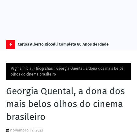
Carlos Alberto Riccelli Completa 80 Anos de Idade
Les
Ú
L
Página inicial
Biografias
Georgia Quental, a dona dos mais belos
TI
olhos do cinema brasileiro
M
Georgia Quental, a dona dos
A
S
mais belos olhos do cinema
N
brasileiro
O
TÍ
novembro 19, 2022
C