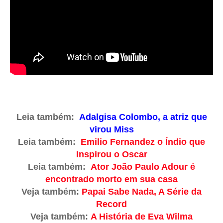
Leia também:
Adalgisa Colombo, a atriz que
virou Miss
Leia também:
Emilio Fernandez o Índio que
Inspirou o Oscar
Leia também:
Ator João Paulo Adour é
encontrado morto em sua casa
Veja também:
Papai Sabe Nada, A Série da
Record
Veja também:
A História de Eva Wilma