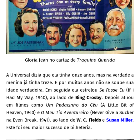
Gloria Jean no cartaz de
Traquina Querida
A Universal dizia que ela tinha onze anos, mas na verdade a
menina já tinha treze. E por muitos anos não se soube sua
idade verdadeira. Em seguida ela estrelou
Se Fosse Eu
(If i
Had My Way, 1940), ao lado de
Bing Crosby
. Depois atuou
em filmes como
Um Pedacinho do Céu
(A Little Bit of
Heaven, 1940) e
O Meu Tio Aventureiro
(Never Give a Sucker
na Even Break, 1941), ao lado de
W. C. Fields
e
Susan Miller
.
Este foi seu maior sucesso de bilheteria.