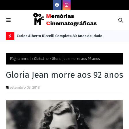
Carlos Alberto Riccelli Completa 80 Anos de Idade
Les
Ú
L
Página inicial
Obituário
Gloria Jean morre aos 92 anos
TI
M
Gloria Jean morre aos 92 anos
A
setembro 03, 2018
S
N
O
TÍ
C