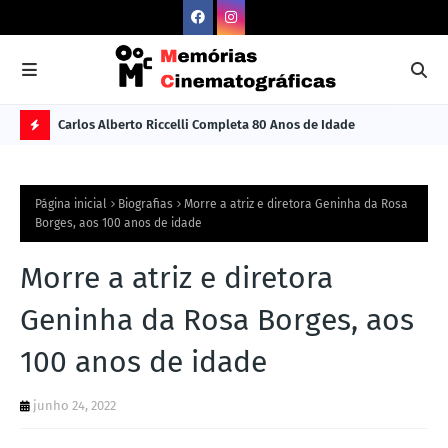
Carlos Alberto Riccelli Completa 80 Anos de Idade
Les
Ú
L
Página inicial
Biografias
Morre a atriz e diretora Geninha da Rosa
TI
Borges, aos 100 anos de idade
M
Morre a atriz e diretora
A
S
Geninha da Rosa Borges, aos
N
100 anos de idade
O
TÍ
junho 24, 2022
C