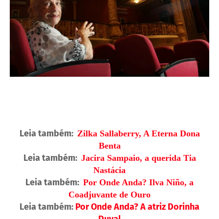
Leia também:
Zilka Sallaberry, A Eterna Dona
Benta
Leia também:
Jacira Sampaio, a querida Tia
Nastácia
Leia também:
Por Onde Anda? Ilva Niño, a
Coadjuvante de Ouro
Leia também:
Por Onde Anda? A atriz Dorinha