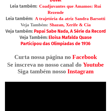
Duval
Leia também:
Coadjuvantes que Amamos: Rui
Rezende
Leia também:
A trajetória da atriz Sandra Barsotti
Veja Também:
Shazan, Xerife & Cia
Veja também:
Papai Sabe Nada, A Série da Record
Veja Também:
Eloísa Mafalda Quase
Participou das Olímpiadas de 1936
Curta nossa página no
Facebook
Se inscreva no nosso canal do
Youtube
Siga também nosso
Instagram