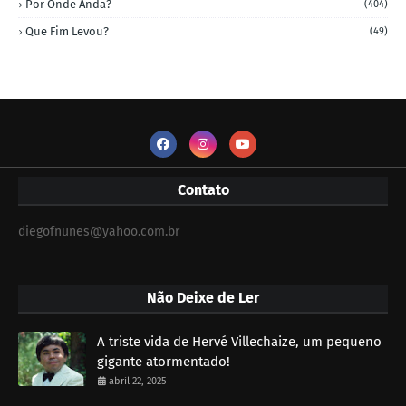
Por Onde Anda?
(404)
Que Fim Levou?
(49)
Contato
diegofnunes@yahoo.com.br
Não Deixe de Ler
A triste vida de Hervé Villechaize, um pequeno
gigante atormentado!
abril 22, 2025