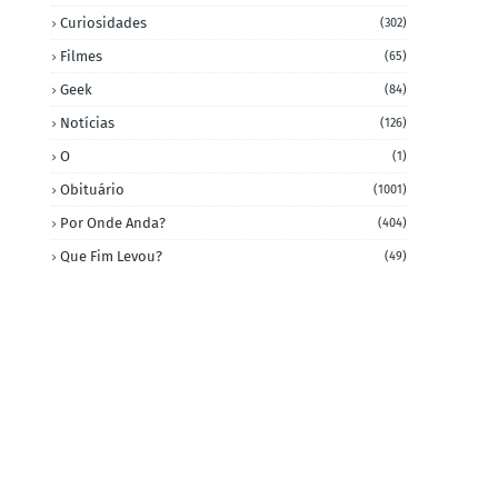
Curiosidades
(302)
Filmes
(65)
Geek
(84)
Notícias
(126)
O
(1)
Obituário
(1001)
Por Onde Anda?
(404)
Que Fim Levou?
(49)