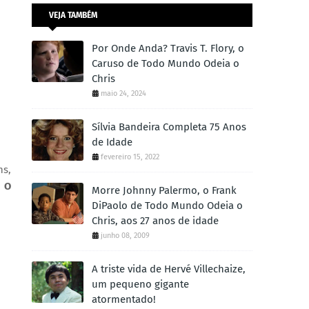
VEJA TAMBÉM
Por Onde Anda? Travis T. Flory, o
Caruso de Todo Mundo Odeia o
Chris
maio 24, 2024
Sílvia Bandeira Completa 75 Anos
de Idade
fevereiro 15, 2022
ns,
o
O
Morre Johnny Palermo, o Frank
DiPaolo de Todo Mundo Odeia o
Chris, aos 27 anos de idade
junho 08, 2009
A triste vida de Hervé Villechaize,
um pequeno gigante
atormentado!