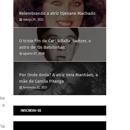
Relembrando a atriz Djenane Machado
março 29, 2022
O triste fim de Carl 'Alfalfa' Switzer, o
astro de 'Os Batutinhas'
agosto 07, 2018
Por Onde Anda? A atriz Vera Manhães, a
mãe de Camila Pitanga
fevereiro 22, 2021
ira
u a
INSCREVA-SE
Tia