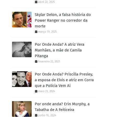
abril 22, 2025
Skylar Delon, a falsa história do
Power Ranger no corredor da
morte
março 19, 2025
Por Onde Anda? A atriz Vera
Manhães, a mãe de Camila
Pitanga
fevereiro 22, 2021
Por Onde Anda? Priscilla Presley,
a esposa de Elvis e atriz em Corra
que a Polícia Vem Aí
maio 23, 2024
Por onde anda? Erin Murphy, a
Tabatha de A Feiticeira
junho 16, 2024