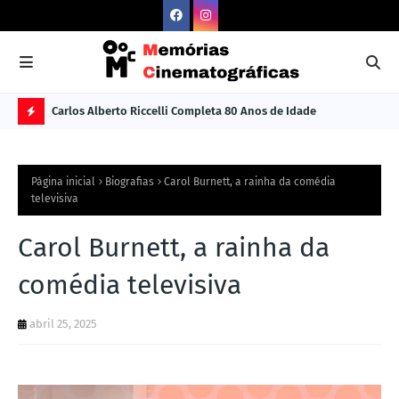
Carlos Alberto Riccelli Completa 80 Anos de Idade
Les
Ú
L
Página inicial
Biografias
Carol Burnett, a rainha da comédia
TI
televisiva
M
Carol Burnett, a rainha da
A
S
comédia televisiva
N
abril 25, 2025
O
TÍ
C