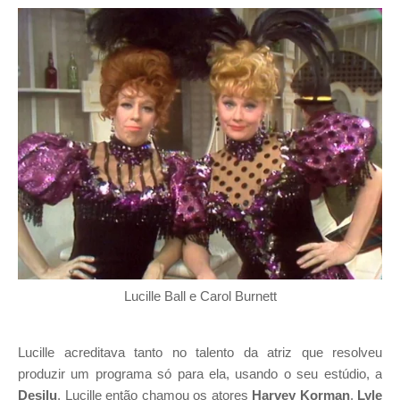
Lucille Ball e Carol Burnett
Lucille acreditava tanto no talento da atriz que resolveu
produzir um programa só para ela, usando o seu estúdio, a
Desilu
. Lucille então chamou os atores
Harvey Korman
,
Lyle