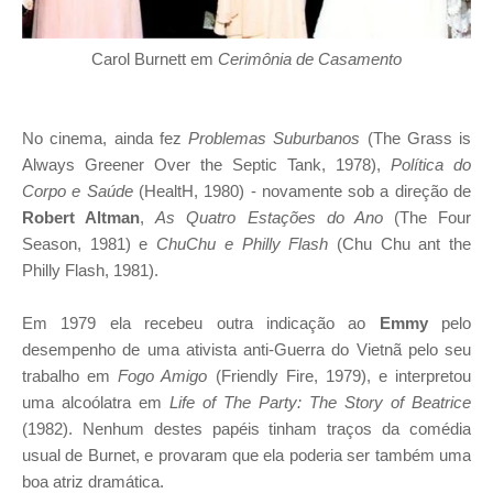
Carol Burnett em
Cerimônia de Casamento
No cinema, ainda fez
Problemas Suburbanos
(The Grass is
Always Greener Over the Septic Tank, 1978),
Política do
Corpo e Saúde
(HealtH, 1980) - novamente sob a direção de
Robert Altman
,
As Quatro Estações do Ano
(The Four
Season, 1981) e
ChuChu e Philly Flash
(Chu Chu ant the
Philly Flash, 1981).
Em 1979 ela recebeu outra indicação ao
Emmy
pelo
desempenho de uma ativista anti-Guerra do Vietnã pelo seu
trabalho em
Fogo Amigo
(Friendly Fire, 1979), e interpretou
uma alcoólatra em
Life of The Party: The Story of Beatrice
(1982). Nenhum destes papéis tinham traços da comédia
usual de Burnet, e provaram que ela poderia ser também uma
boa atriz dramática.