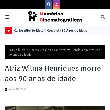
Carlos Alberto Riccelli Completa 80 Anos de Idade
Les
Ú
L
Página inicial
Cinema Brasileiro
Atriz Wilma Henriques morre aos
TI
90 anos de idade
M
Atriz Wilma Henriques morre
A
S
aos 90 anos de idade
N
abril 19, 2021
O
TÍ
C