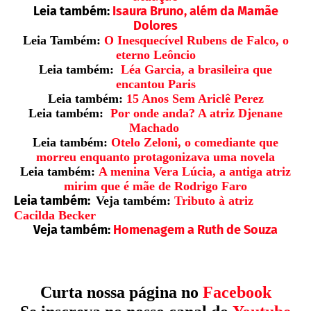
Leia também:
Isaura Bruno, além da Mamãe
Dolores
Leia Também:
O Inesquecível Rubens de Falco, o
eterno Leôncio
Leia também:
Léa Garcia, a brasileira que
encantou Paris
Leia também:
15 Anos Sem Ariclê Perez
Leia também:
Por onde anda? A atriz Djenane
Machado
Leia também:
Otelo Zeloni, o comediante que
morreu enquanto protagonizava uma novela
Leia também:
A menina Vera Lúcia, a antiga atriz
mirim que é mãe de Rodrigo Faro
Leia também:
Veja também:
Tributo à atriz
Cacilda Becker
Veja também:
Homenagem a Ruth de Souza
Curta nossa página no
Facebook