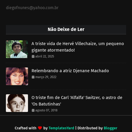
diegofnunes@yahoo.com.br
Não Deixe de Ler
A triste vida de Hervé Villechaize, um pequeno
gigante atormentado!
abril 22, 2025
Relembrando a atriz Djenane Machado
março 29, 2022
O triste fim de Carl 'Alfalfa' Switzer, o astro de
'Os Batutinhas'
agosto 07, 2018
Crafted with
by
TemplatesYard
| Distributed by
Blogger