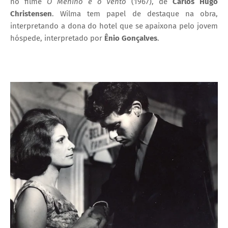
no filme
O Menino e o Vento
(1967), de
Carlos Hugo
Christensen
.
Wilma tem papel de destaque na obra,
interpretando a dona do hotel que se apaixona pelo jovem
hóspede, interpretado por
Ênio Gonçalves
.