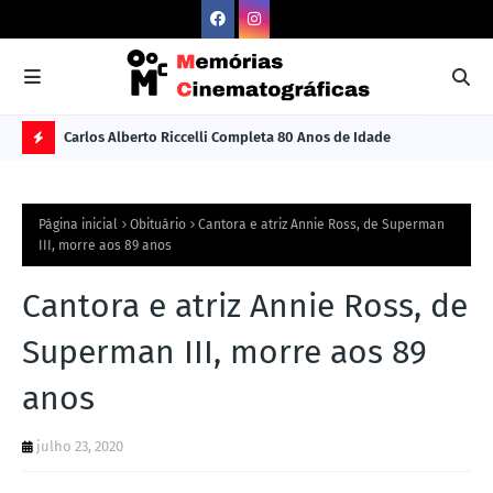
Carlos Alberto Riccelli Completa 80 Anos de Idade
Les
Ú
L
Página inicial
Obituário
Cantora e atriz Annie Ross, de Superman
TI
III, morre aos 89 anos
M
Cantora e atriz Annie Ross, de
A
S
Superman III, morre aos 89
N
anos
O
TÍ
julho 23, 2020
C