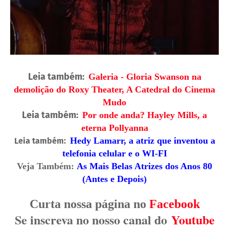
Leia também:
Galeria - Gloria Swanson na
demolição do Roxy Theater, A Catedral do Cinema
Mudo
Leia também:
Por onde anda? Hayley Mills, a
eterna Pollyanna
Hedy Lamarr, a atriz que inventou a
Leia também:
telefonia celular e o WI-FI
Veja Também:
As Mais Belas Atrizes dos Anos 80
(Antes e Depois)
Curta nossa página no
Facebook
Se inscreva no nosso canal do
Youtube