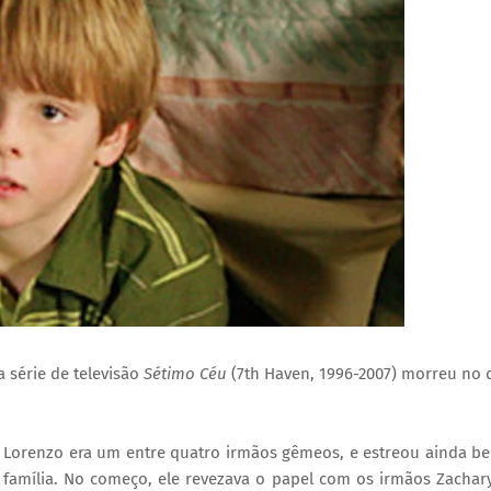
 série de televisão
Sétimo Céu
(7th Haven, 1996-2007) morreu no 
 Lorenzo era um entre quatro irmãos gêmeos, e estreou ainda b
 família. No começo, ele revezava o papel com os irmãos Zachar