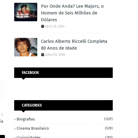
Por Onde Anda? Lee Majors, o
Homem de Seis Milhões de
Dólares
abril 23, 2024
Carlos Alberto Riccelli Completa
80 Anos de Idade
julho 03, 2026
FACEBOOK
CATEGORIES
S
Biografias
(1227)
ia
Cinema Brasileiro
(529)
Curiosidades
(302)