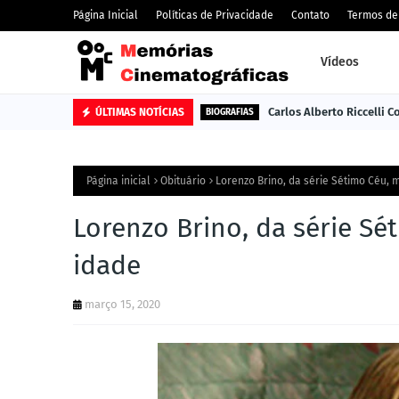
Página Inicial
Políticas de Privacidade
Contato
Termos de
Vídeos
Carlos Alberto Riccelli 
ÚLTIMAS NOTÍCIAS
BIOGRAFIAS
Página inicial
Obituário
Lorenzo Brino, da série Sétimo Céu, 
Lorenzo Brino, da série Sé
idade
março 15, 2020