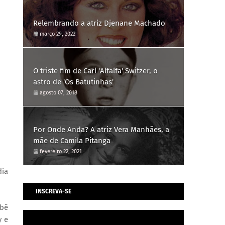
Relembrando a atriz Djenane Machado
março 29, 2022
O triste fim de Carl 'Alfalfa' Switzer, o
astro de 'Os Batutinhas'
agosto 07, 2018
Por Onde Anda? A atriz Vera Manhães, a
mãe de Camila Pitanga
fevereiro 22, 2021
dia
INSCREVA-SE
ebê
y e