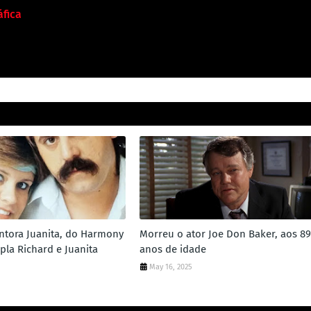
fica
ntora Juanita, do Harmony
Morreu o ator Joe Don Baker, aos 89
pla Richard e Juanita
anos de idade
May 16, 2025