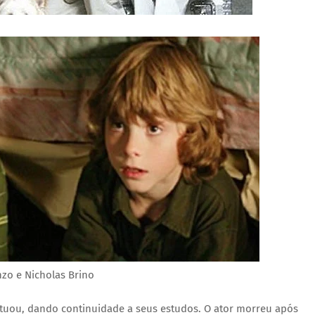
zo e Nicholas Brino
 atuou, dando continuidade a seus estudos. O ator morreu após