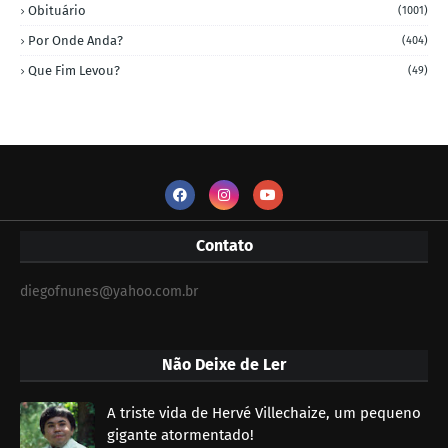
Obituário
(1001)
Por Onde Anda?
(404)
Que Fim Levou?
(49)
Contato
diegofnunes@yahoo.com.br
Não Deixe de Ler
A triste vida de Hervé Villechaize, um pequeno
gigante atormentado!