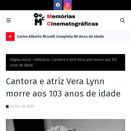
Carlos Alberto Riccelli Completa 80 Anos de Idade
Les
Ú
L
Página inicial
Obituário
Cantora e atriz Vera Lynn morre aos 103
TI
anos de idade
M
Cantora e atriz Vera Lynn
A
S
morre aos 103 anos de idade
N
junho 18, 2020
O
TÍ
C