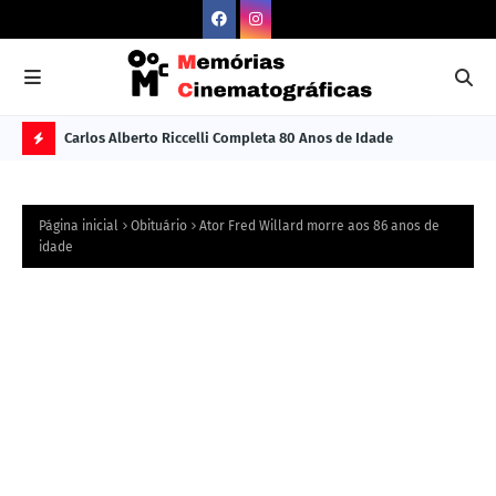
Carlos Alberto Riccelli Completa 80 Anos de Idade
Les
Ú
L
Página inicial
Obituário
Ator Fred Willard morre aos 86 anos de
TI
idade
M
A
S
N
O
TÍ
C