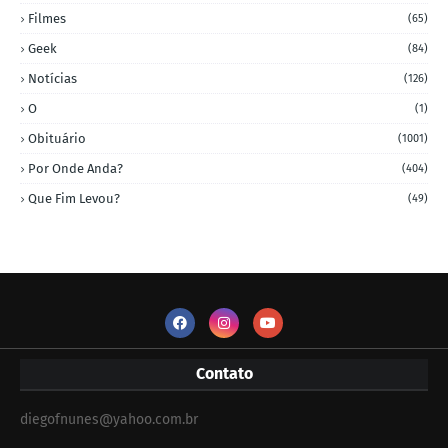
Filmes
(65)
Geek
(84)
Notícias
(126)
O
(1)
Obituário
(1001)
Por Onde Anda?
(404)
Que Fim Levou?
(49)
Contato
diegofnunes@yahoo.com.br